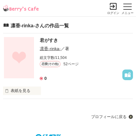
ログイン
メニュー
凛香-rinka-さんの作品一覧
君がすき
凛香-rinka-
／著
総文字数/11,504
52ページ
恋愛(その他)
0
表紙を見る
幼かったあたし

プロフィールに戻る
だけど恋を覚えた
