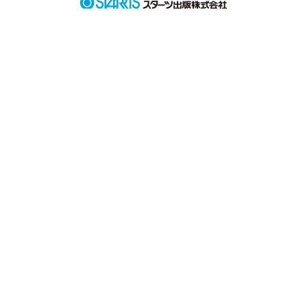
ただただ君が

すきだった
作品を読む