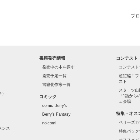
償】

プロ
て

代弁。

損害の



こと。

書籍発売情報
コンテスト


するために

発売中の本を探す
コンテスト
発売予定一覧
超短編！フ
スト
書籍化作家一覧
い目標を、

スターツ出
合）
のに

「1話から
コミック


ェ会場
comic Berry's


特集・オス
Berry's Fantasy
ベリーズカ
noicomi
ペンス
特集バック
作品を読む
オススメバ