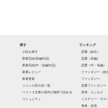
だい-しょう【代
１.本人に代わっ
弁償すること。
２.他人にかけた
つぐないとして、
その代価を出す
探す
ランキング
３.（比喩的に）
ある目標を達成
小説を探す
恋愛（総合）
払う犠牲や損害

新着完結(長編作品)
恋愛（長編）
４.〔心〕

新着完結(中・短編作品)
恋愛（中・短編）
直接実現できな
新着レビュー
ファンタジー（総
他の類似したも
おきかえて欲求を
新着更新
ファンタジー
充足させること。
ジャンル別小説一覧
恋愛ファンタジー
ベリーズ文庫の原作が無料で読める
実用・エッセイ
コミュニティ
ミステリー・サス
青春・友情