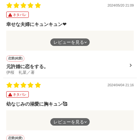
2024/05/20 21:09
ネタバレ
作品を読む
幸せな夫婦にキュンキュン❤
美織ちゃんだけではなく、宗一郎さんsideもあり宗一郎さんが美
レビューを見る
織ちゃんをどれだけ一途に想っていたかがわかってキュン♥️しか
も五歳の時に出会って恋をして結婚までいくなんて、なんて尊い
🥰️
恋愛(純愛)
元許婚に恋をする。
美織ちゃんも宗一郎さんがいない状況で強く立ち向かえる姿が
伊桜 礼菜／著
凛々しくて素敵でした✨永遠の愛を誓い合った二人にはいつまで
も幸せでいてほしいです💕
2024/04/04 21:16
ネタバレ
幼なじみの溺愛に胸キュン🥰️
碧さんの溺愛っぷりにキュンキュンしました💕相変わらず描写が
レビューを見る
とても綺麗に書かれていて素晴らしい✨個人的に幼なじみが好き
なので、らなさんが書いてくれて二倍楽しめました❤お互いがお
互いを大切に想っていて、二人がイチャイチャしてる姿を見て、
恋愛(純愛)