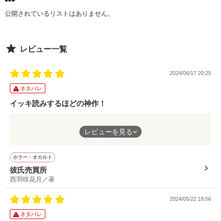
私が虜になりそうなのは、

作品を読む
雷雨様がモデル級にカッコイイから……？

初日

公開されているリストはありません。
2021年 6月29日 公開

同居人で兄の親友に私が女だとばれました

2022年 1月28日 完結

レビュー一覧
「お前は俺の唯一なんだ。雪璃が嫌だって言っても俺はお前を
離すつもりはないから」

「俺、女は嫌いなんだ」

2024/06/17 20:25
ジャンルとしてはダーク系現代ファンタジー。

「雪璃のニオイを近くでかいでたら我慢できなくなった」

最初は馬鹿だの失せろって、

ネタバレ
皆様の知ってる総長とは若干異なり、オリジナル設定が含まれ
散々ひどいことを言ってきたのに……

てたりします。

イッキ読みするほどの神作！
総長より吸血鬼要素のほうが多めかと。
雷雨様の正体はイケメンすぎるヴァンパイア。

「女は今でも嫌いだが、お前は特別なんだ」

彼氏売買所というタイトルに惹かれて読みましたが、レビュータ
レビューを見る
イトルにもある通りイッキ読みしました✨
作品を読む
長編なのにイッキ読み出来るほど内容が魅力的❤
常に可愛いって連呼されたり、

「俺から絶対に離れるな」

ホラー・オカルト
度々甘くてとろけそうなセリフを言ってくる雷雨様。

因果応報、人を呪わば穴二つ……といったように最後には自分に
彼氏売買所
も返ってきてしまった主人公。なんとなく予想は出来たのです
西羽咲花月／著
「お前がいないと死ぬ」

が、あのまま蓮さんと幸せに結ばれるENDも見てみたかったで
今日も素直になれない私は悪態をつく……。

す。あと、すごく読みやすかったです！
2024/05/22 18:56
ある日をキッカケに溺愛されるようになっちゃって

素晴らしい作品を書いていただき、ありがとうございました🍀
ネタバレ