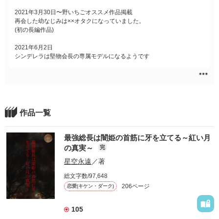
2021年3月30日〜野いちごオススメ作品掲載
再会した幼なじみは××オタクになっていました。
(初の長編作品)
2021年6月2日
シンデレラは堅物会長の専属モデルになるようです
作品一覧
最強総長は闇姫の首筋に牙を立てる～紅い月
の真実～
完
星空永遠
／著
総文字数/97,648
206ページ
恋愛(キケン・ダーク)
105