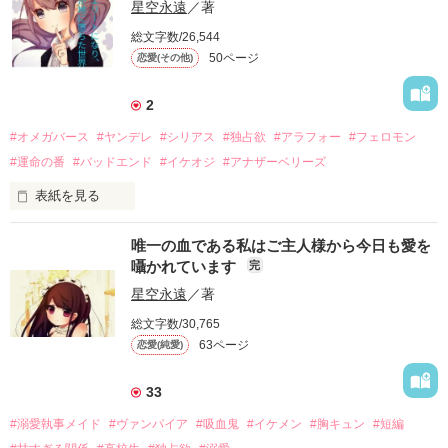
元闇姫と呼ばれたクール美少女

星空永遠
／著
小さい頃から彼に恋してる少女

総文字数/26,544
「私は闇姫に戻る気はない。高校生になったのだから普通の生
霧姫朱里（きりひめ　あかり）

活を送りたいの」

50ページ
恋愛(その他)
童顔だけど実はイケメンな幼なじみ

炎帝　闇華（えんてい　やみか）

柊黒炎（ひいらぎ　こくえん）

2
#オメガバース
#ヤンデレ
#シリアス
#独占欲
#アラフォー
#フェロモン
闇姫に命を救われ、吸血鬼となり最強総長となった男

急な引っ越しでもう会えないと思っていたけど、高校でまさか
#運命の番
#バッドエンド
#イケオジ
#アナザーベリーズ
の再会。だけど、前の黒炎くんとは少し違っていて……？

「闇姫。お前は今どこにいる……？」

表紙を見る
皇綺羅　壱流（すめらぎ　いちる）

「お揃い、か……こういうの悪くないかもな」

オメガだけが酷い仕打ちを受けるのは理不尽だ。

唯一の血である私はご主人様から今日も愛を
そう願ったオメガたちにより、世界は変わった。

囁かれています
完
「朱里は俺にとって大事な幼馴染だからな」

壱流のメンテナンスをしている天才研究者

アルファはエリートで容姿も良く、何不自由なく暮らせる。そ
星空永遠
／著
最初は『ただの幼なじみ」だったのに、黒炎くんが私に対して
んな時代はある日を境に一変しーーー

「俺はその場しのぎの食料に過ぎない。だから早く見つかると
総文字数/30,765
変わっていって……。

いいな、闇姫が」

63ページ
恋愛(純愛)
オメガがエリートとなり、アルファが地に堕ちた世界で彼女に
待ち受ける運命とは……？

白銀　龍幻（はくぎん　りゅうげん）

私のことを好きだって言ってくる先輩も現れて

33
「俺の大事な幼馴染をなに口説いてるんですか」

市役所に勤めていたがある日クビを宣告された

#溺愛執事メイド
#ヴァンパイア
#吸血鬼
#イケメン
#胸キュン
#短編
元闇姫の舎弟でワンコ系同級生

職を失い路頭に迷っているアルファ
