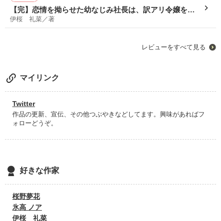
この先もずっと幸せでいてほしい…！って思わず応援しちゃいま
【完】恋情を拗らせた幼なじみ社長は、訳アリ令嬢を執
したꉂꉂ📣素敵な幼なじみ愛を書いていただき、ありがとうござい
伊桜 礼菜／著
愛している。
ました🙏
レビューをすべて見る
マイリンク
Twitter
作品の更新、宣伝、その他つぶやきなどしてます。興味があればフ
ォローどうぞ。
好きな作家
桜野夢花
氷高 ノア
伊桜 礼菜