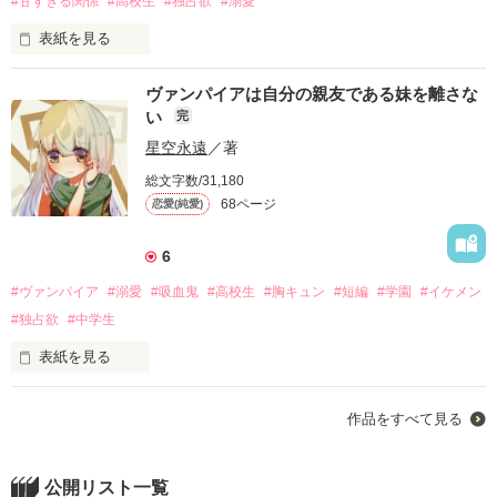
#甘すぎる関係
#高校生
#独占欲
#溺愛
いざって時は、いつも助けてくれるカッコいい黒炎くんに私は
九条　美怜(くじょう　みれい)(32)

「どんな姿でも姉貴は姉貴ですから」

今日も恋のアタックをしています。

表紙を見る
‪✕‬

紫咲　幻夢（しざき　げんむ）

この恋は本気なんです……！

私は雷雨様の専属メイドをしている。

ヴァンパイアは自分の親友である妹を離さな
美怜のことが好きすぎるハイスペックオメガ男子

い
完
2021年3月30日の野いちごオススメ作品として掲載されまし
童貞小児科カウンセラー

そんな雷雨様はチャラいし、遊び人だ。

隣町の総長であり生まれながらに最強の吸血鬼

た！

漣　剛士(さざなみ　ごうし)(39)

星空永遠
／著
野いちご編集部様、並びに読者様には心から感謝しています。

「血は極上だが相変わらず貧相な身体だな、闇姫。俺様の女に
本当にありがとうございます(*^^*)

総文字数/31,180
ベリーズカフェ短編コンテスト第七回

なのに……

なる覚悟は出来たか？」

「アナザーベリーズ」編集部からみなさんへ紹介したい！ピッ
68ページ
恋愛(純愛)
クアップ作品に選ばれました！

天羽　狗遠（あもう　くおん）

感想ノートありがとうございます！

「普段はクールぶっているくせに、ベッドの上では甘い声を出
6
渡飴サラ*様

2023年　7月28日　START

す雪璃は相変わらず可愛いな」

nanahoku様

2023年　‪9月‪24‬日　完結

#ヴァンパイア
#溺愛
#吸血鬼
#高校生
#胸キュン
#短編
#学園
#イケメン
半端モノの壱流には、あるタイムリミットがあった。

#独占欲
#中学生
☆表紙絵はアルバイト様のフリーアイコンを使用しています。

「雪璃、俺だけを見てろ」

☆表紙絵は友人作。挿絵９ページは鈴春ﾟ様に描いていただき
表紙を見る
闇姫を中心に吸血鬼たちが動き出す。

ました(*^^*)

今回初めてベリーズカフェ限定で書くと同時に社会人恋愛書く
のは初めてです。お手柔らかにお願いします笑
すぐ他の女の子に声をかけるくせに、

身体が弱い兄の代わりに、妹の私が兄の学園へ

☆エブリスタ、カクヨム、ノベルアップ＋、アルファポリス等
私にだけは特別に甘い言葉を吐く。

作品をすべて見る
紅い月の真実とは一体……？

に同作品掲載中。
「お前は一体誰なんだ？」

作品を読む
公開リスト一覧
今宵、永遠の契約が結ばれる。
