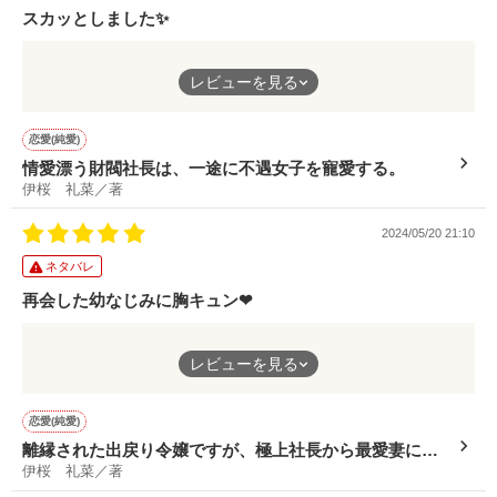
西園寺　雷雨(さいおんじ　らいう)

スカッとしました✨
‪✕‬

そんな彼の正体は美しくも儚い、ヴァンパイアなのでした

八尋さんが最初から最後まで優菜ちゃんを一途に想って、大切に
レビューを見る
してる姿が凄くカッコよかったです❤
佐倉　雪璃(さくら　せつ)

虐げられてきた優菜ちゃんが幸せになれて本当に良かった🍀まさ
ブラコンな女主人公

に溺愛スカッと！といった内容でした✨最後の愛し合う場面とキ
恋愛(純愛)
月城　紫音(つきしろ　しおん)

スシーンにはキュンキュンしました💕今後はお腹の子と三人で幸
「これは二人だけの秘密のデートだろ？」

情愛漂う財閥社長は、一途に不遇女子を寵愛する。
せに暮らしてほしいです😍素敵な作品を読ませてもらいました🥰️
×

伊桜 礼菜／著
結之志希さん、碓氷澪夜さん共同企画　

女嫌いなイケメンヴァンパイア

2024/05/20 21:10
夜桜　蒼炎(よざくら　そうえん)

#溺愛執事メイド

ネタバレ
再会した幼なじみに胸キュン❤
『クールメイドを無自覚に溺愛する遊び人坊ちゃん』

私の学園生活どうなるの！？　

2023年　10月23日　START

久しぶりに再会したかと思えば、紬翔さんの距離の詰め方に胸キ
レビューを見る
2023年　10月31日　完結

ュン❤結婚してからは毎日好きと言ってくれる王子様の紬翔さん
2023年6月29日　START

は素敵すぎます🥰️桃逢ちゃんは女性らしく健気なところがあって
☆表紙絵はアルバイト様のフリーアイコンを使用しています。
2023年7月5日　完結

良きでした✨ずっとイチャイチャしててほしいくらい素敵な夫婦
恋愛(純愛)
でした😍
離縁された出戻り令嬢ですが、極上社長から最愛妻に指
伊桜 礼菜／著
名されました。
☆表紙絵はアルバイト様のフリーアイコンを使用しています。
作品を読む