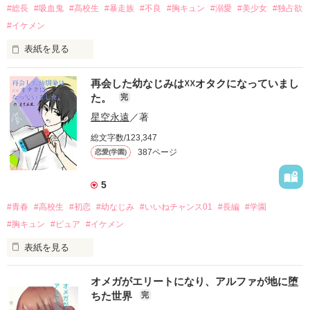
#総長
#吸血鬼
#高校生
#暴走族
#不良
#胸キュン
#溺愛
#美少女
#独占欲
#イケメン
表紙を見る
暗闇よりも暗い、海の底にいるみたいだ。

再会した幼なじみは☓☓オタクになっていまし
た。
完
あなたはそういった。

星空永遠
／著
総文字数/123,347
387ページ
恋愛(学園)
私はあなたを救いたい。

5
だから自ら飛び込んだ。

#青春
#高校生
#初恋
#幼なじみ
#いいねチャンス01
#長編
#学園
#胸キュン
#ピュア
#イケメン
表紙を見る
アナタを助けるため、闇の世界に。

前からずっと好きだったの。

オメガがエリートになり、アルファが地に堕
貴方にとって、私は『ただの幼なじみ』ですか？

ちた世界
完