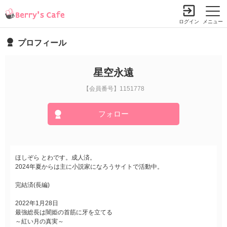
ログイン
メニュー
プロフィール
星空永遠
【会員番号】1151778
フォロー
ほしぞら とわです。成人済。
2024年夏からは主に小説家になろうサイトで活動中。
完結済(長編)
2022年1月28日
最強総長は闇姫の首筋に牙を立てる
～紅い月の真実～