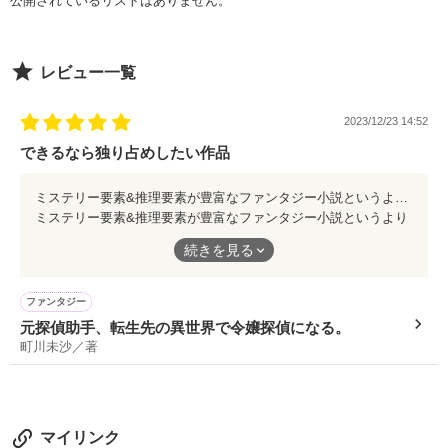
公開されているリストはありません。
＊

『初恋は…いつですか』

来る者拒まず、去る者追わず。

レビュー一覧
上記作品の後日談です。

❀

『…初恋は……今です』

そんなウワサだらけの

メインディッシュ後に出てくる

チャラ男(クズ)モテ王子とやらに───

65リットルよりも、笑って。

2023/12/23 14:52
ちょっとクセのあるデザート感覚でどうぞ。

できるなら独り占めしたい作品
『それは…どんな人、ですか』

逃げ出したかった日々に訪れた、

ミステリー要素&推理要素が豊富なファンタジー小説というよりは、いろんなものが詰め込まれた1本の映画を観ている感覚にも陥ります。 何より1シーン1シーンの丁寧さ。犯人側の動機、目撃者たちの証言、事件を解決させていくまでの考察から推理の完成度や納得度が圧巻で、思わず「すげえ」と声が出ます。 浮かび上がるほど作り込まれた1人1人のキャラクター性、自然に織り混ぜられる前世の記憶、そして疑問なくしっかり理解できる。 この流れが事件解決されていってるような、まさに“小説”です。 ただただ町川さんの文才が光りまくりの物語だと思います。 個人的に初めて書いたレビューとなったのがこの作品であることも、すごく嬉しいです。 一息つきたいティータイム的なオシャレさがありつつも、退屈しない。 そんな世界観を体験してみたい方はぜひ。
ちょっとだけ不思議な彼との、不思議な毎日。

ミステリー要素&推理要素が豊富なファンタジー小説というより
『キミの秘密、ちょーっと知ってんだよね俺』

は、いろんなものが詰め込まれた1本の映画を観ている感覚にも
続きを見る
陥ります。
作品を読む
作品を読む
何より1シーン1シーンの丁寧さ。犯人側の動機、目撃者たちの証
きっと、それが。

ファンタジー
言、事件を解決させていくまでの考察から推理の完成度や納得度
『俺はきみが可愛くて愛しくてたまらない』

元探偵助手、転生先の異世界で令嬢探偵になる。
が圧巻で、思わず「すげえ」と声が出ます。
バレやがった。

町川未沙／著
浮かび上がるほど作り込まれた1人1人のキャラクター性、自然に
最初で最後、

織り混ぜられる前世の記憶、そして疑問なくしっかり理解でき
私が超を越すレベルの

る。
ブラコンであることが。

マイリンク
“私”を愛してくれるひとなんて
