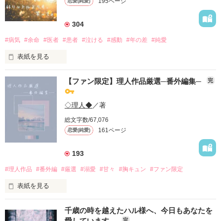
195ページ
恋愛(純愛)
304
#病気
#余命
#医者
#患者
#泣ける
#感動
#年の差
#純愛
表紙を見る
【ファン限定】理人作品厳選─番外編集─
完
◇理人◆
／著
総文字数/67,076
生意気な男に出会った。

161ページ
恋愛(純愛)
2度と関わりたくないって思っていたのに。

193
数日後、

#理人作品
#番外編
#厳選
#溺愛
#甘々
#胸キュン
#ファン限定
そいつは私の担当医になった。

表紙を見る
千歳の時を越えたハル様へ、今日もあなたを
そして、

愛しています。
完