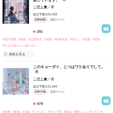
◇理人◆
／著
“しあわせ”を、くれたんだ。

総文字数/103,458
理人作品厳選─番外編集─

262ページ
恋愛(純愛)
291
•┈┈┈••✦☪︎✦••┈┈┈•

#現代和風
#旅館
#記憶喪失
#溺愛
#特殊体質
#切ない
#純愛
#明治
＊

#生まれ変わり≒廻り合い
〜Lineup〜

表紙を見る
♧俺の言うとおりにしてください、お嬢様。

このキョーダイ、じつはワケありでして。
【早瀬 真冬　×　柊 エマ】

あの日出会った、生意気な女子高生。

完
◇理人◆
／著
♤キミはひみつの王子様。

2度と関わってやるものかと、

総文字数/131,484
─ようこそ、オオカミだらけの男子校へ─

拾い物をしてしまったようです。

出会いは最悪だった。

【御堂 頼　×　郡 カンナ】

315ページ
恋愛(学園)
まさかの真っ裸、

479
♢追いかけろ、青。

眉目秀麗な顔立ち。

そいつは数日後、

【友利 洸大　×　早見 彗】

#秘密
#家族
#兄妹
#ブラコン
#チャラ男
#義兄
#胸キュン
#ドキドキ
俺が担当する患者になる。
