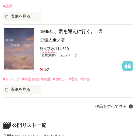
＋

#感動
▽Rain shadow─偽りのレヴェル─

推定年齢:20歳前後、

表紙を見る
【久遠 綾羽　×　水本 深雨　×　蛇島 瀧】

なんと記憶喪失とのこと。

1945年、君を迎えに行く。
完
脳に腫瘍を持つ、末期がん患者として───。

♡孤独なお嬢様は、孤独な王子様に拐われる。

そんな男性を、拾ってしまったようなのです。

◇理人◆
／著
【水渡 海真　×　遠坂 乃々】

総文字数/114,510
お疲れさまでした、私の高校生活。

265ページ
恋愛(純愛)
(入学して1ヶ月と少し)

☆日向家の諸事情ですが。

【日向 葉奈　×　日暮 サナ】

『……記憶がない。…が、ハル、とだけ』

『知ってた？

57
人間が一生のうちに流す涙の量って、

#トリップ
#時空移動
#純愛
#切ない
#運命
#青春
約65リットルなんだって』

•┈┈┈••✦☪︎✦••┈┈┈•

表紙を見る
『おねがい守って俺を。

ので。

今日から俺のいn……ボディーガードになって』

作品をすべて見る
しばらくのあいだ

＊

我が家(創業300年の老舗旅館)にて。

＊

公開リスト一覧
᛭

•

ハル様をお世話することと、なりました。

女たらし、プレイボーイ、
