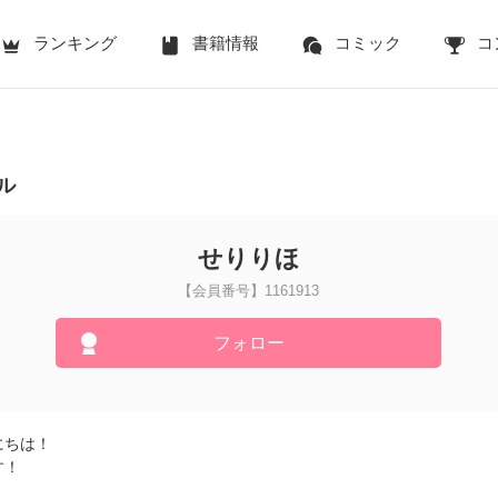
ランキング
書籍情報
コミック
コ
ル
せりりほ
【会員番号】1161913
フォロー
にちは！
す！