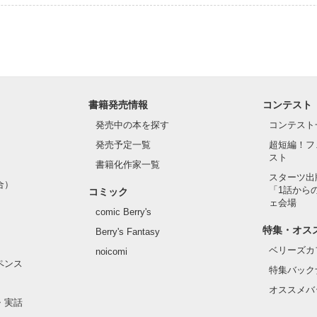
ント、お待ちしてます！

いします（？）

｡.:*･甘々なカレカノのお話



書籍発売情報
コンテスト
発売中の本を探す
コンテスト
発売予定一覧
超短編！フ
スト
書籍化作家一覧
スターツ出
合）
作品を読む
「1話から
コミック
ェ会場
comic Berry's
特集・オス
Berry's Fantasy
ベリーズカ
noicomi
ペンス
の、赤い糸は繋がらなくても】

特集バック
中です！

オススメバ
・実話