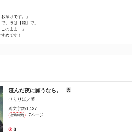
、お預けです。」
】で、彼は【姫】で」
、このまま 」
すすめです！
澄んだ夜に願うなら。
完
せりりほ
／著
総文字数/1,127
7ページ
恋愛(純愛)
0