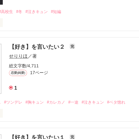
#高校生
#冬
#泣きキュン
#短編
【好き】を言いたい２
完
せりりほ
／著
編を書こうか迷っています。

総文字数/4,711
17ページ
恋愛(純愛)
ぜひリクエストお願いします‥。

かに！）

1
ス
#ツンデレ
#胸キュン
#カレカノ
#一途
#泣きキュン
#ベタ惚れ
↓

【好き】を言いたい１
完