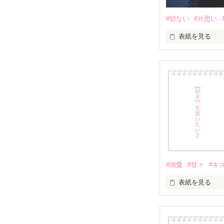
#切ない
#片思い
表紙を見る
この話の「君」
面白かったら、
（感想ノートと
#溺愛
#甘々
#キ
表紙を見る
それでは本編です