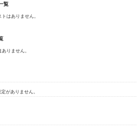
ほ』

一覧
ストはありません。
覧


ント、お待ちしてます！

はありません。
いします（？）

が読みたい方は！

真反対』

溺愛する男子高校生



うさか　やいと）

設定がありません。
ほ』

子高校生

ひがしかわはら　めな）

ッチャー

ゅうが　とあお）

作品を読む


ざはや　みはく）
