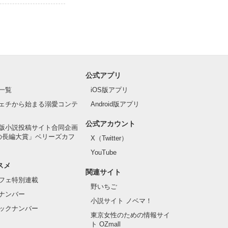
公式アプリ
一覧
iOS版アプリ
ェチから始まる溺愛コンテ
Android版アプリ
公式アカウント
版小説投稿サイト合同企画
の長編大賞」ベリーズカフ
X（Twitter）
YouTube
スメ
関連サイト
フェ特別連載
野いちご
ナンバー
小説サイト ノベマ！
ックナンバー
東京女性のための情報サイ
ト OZmall