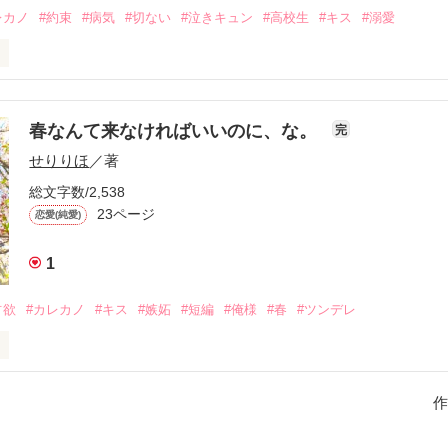
レカノ
#約束
#病気
#切ない
#泣きキュン
#高校生
#キス
#溺愛
春なんて来なければいいのに、な。
完
せりりほ
／著
総文字数/2,538
23ページ


恋愛(純愛)
1
占欲
#カレカノ
#キス
#嫉妬
#短編
#俺様
#春
#ツンデレ
が読みたい方は！

作
真反対』

ればいいのに。
