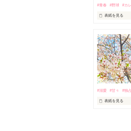
#青春
#野球
#カ
彼女を溺愛

瀧尾　和志

表紙を見る
×

和志が大好き

春川　礼華

高校３年の夏。

君が好きだから。
負けられない

最後の試合

大好きだから。

#溺愛
#甘々
#独
彼女を溺愛

自分のために

瀧尾　和志

チームのために

表紙を見る
×

家族のために

和志が大好き

‥キミのために

結由と徹のお話
春川　礼華

短編『無関心の
or

春なんて来なけ