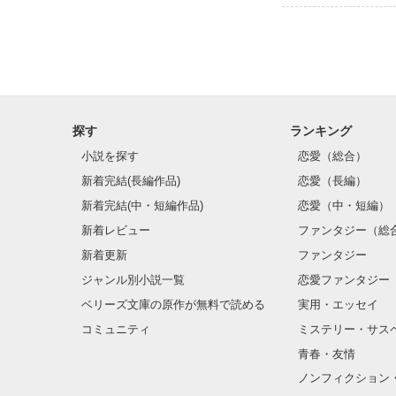
感想や一言コメ
‥よろしくお願
*･゜ﾟ･*:.｡..
それではどうぞ！
探す
ランキング
小説を探す
恋愛（総合）
新着完結(長編作品)
恋愛（長編）
キミへ

新着完結(中・短編作品)
恋愛（中・短編）
届けと願う

新着レビュー
ファンタジー（総
新着更新
ファンタジー
ジャンル別小説一覧
恋愛ファンタジー
ベリーズ文庫の原作が無料で読める
実用・エッセイ
コミュニティ
ミステリー・サス
【君と友達な私
21実話エピ参加
青春・友情
ノンフィクション