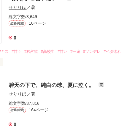
せりりほ
／著
いたい。

総文字数/3,649
作品を読む
10ページ
恋愛(純愛)
0
#キス
#甘々
#独占欲
#高校生
#甘い
#一途
#ツンデレ
#ベタ惚れ
碧天の下で、純白の球、夏に泣く。
完
せりりほ
／著
いたい。

総文字数/37,816
164ページ


恋愛(純愛)
0