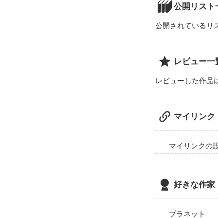
作家名『せりり
公開リスト
の検索を！！

公開されているリ
レビュー一
そしたらもっと‥
感想や一言コメ
レビューした作品
この白球に

‥よろしくお願
想いを込めて。

結由と徹のお話
マイリンク
短編『無関心の
ツンデレだけど
or

それではどうぞ！
高坂　夜絃（こ
マイリンクの
作家名『せりり
×

の検索を！！

天然の可愛い女
東川原　芽那（
野球部エースピ
好きな作家
日向　斗蒼（ひ
×

優しい斗蒼の彼女
プラネット
風早　御白（か