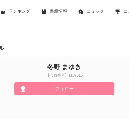
ランキング
書籍情報
コミック
コ
ル
冬野 まゆき
【会員番号】1187516
フォロー