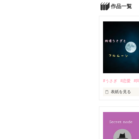
作品一覧
#うさぎ
#恋愛
#
表紙を見る
人間は気楽でい
……こっちの気