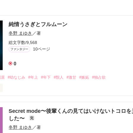
純情うさぎとフルムーン
冬野 まゆき
／著
総文字数/9,568
10ページ
ファンタジー
0
同居
#幼なじみ
#年上
#年下
#獣人
#激甘
#嫉妬
#独占欲
いよな。

も知らないで。
Secret mode〜後輩くんの見てはいけないトコロ
した〜
完
作品を読む
冬野 まゆき
／著