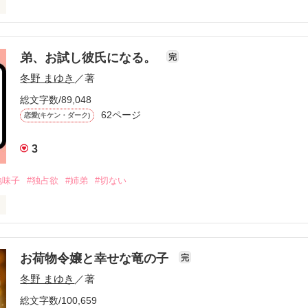
ゃ意味ない？

って、今なら言える。
弟、お試し彼氏になる。
完
冬野 まゆき
／著
作品を読む
総文字数/89,048
62ページ
恋愛(キケン・ダーク)
3
地味子
#独占欲
#姉弟
#切ない
まで、我慢してた。
お荷物令嬢と幸せな竜の子
完
作品を読む
冬野 まゆき
／著
総文字数/100,659