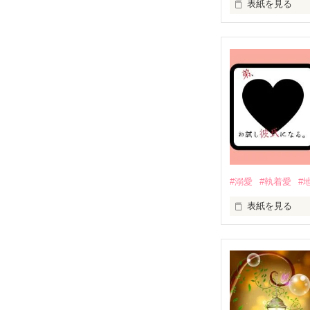
表紙を見る
お金にならなき
そんなの大嘘だ
#溺愛
#執着愛
#
表紙を見る
――大人になる