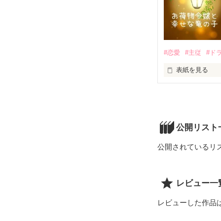
#恋愛
#主従
#ド
表紙を見る
アラサーお荷物
公開リスト
公開されているリ
レビュー一
レビューした作品