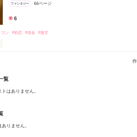
66ページ
ファンタジー
6
ラゴン
#初恋
#借金
#激甘
令嬢×無気力雇われ護衛の、互いの幸せを見つける物語
作
作品を読む
一覧
ストはありません。
覧
はありません。