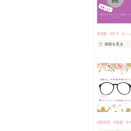
#溺愛
#年下
#ハ
表紙を見る
わんこの着ぐる
#異世界
#溺愛
#