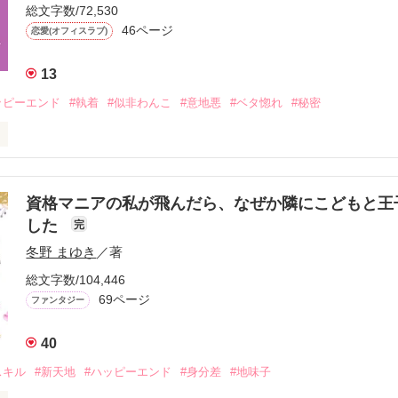
総文字数/72,530
46ページ
恋愛(オフィスラブ)
13
ッピーエンド
#執着
#似非わんこ
#意地悪
#ベタ惚れ
#秘密
みの中身は、意地悪王子様でした。

資格マニアの私が飛んだら、なぜか隣にこどもと王
した
完
作品を読む
冬野 まゆき
／著
総文字数/104,446
69ページ
ファンタジー
40
スキル
#新天地
#ハッピーエンド
#身分差
#地味子