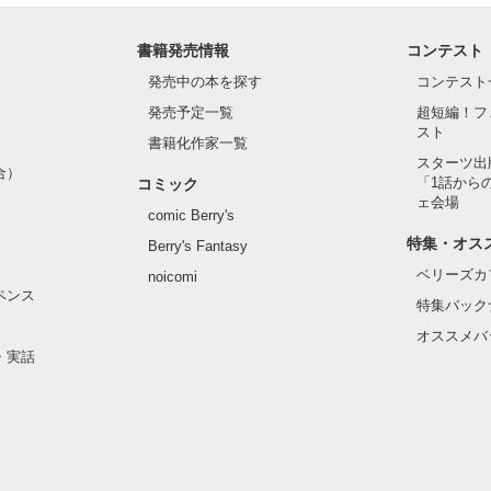
書籍発売情報
コンテスト
発売中の本を探す
コンテスト
発売予定一覧
超短編！フ
スト
書籍化作家一覧
スターツ出
合）
「1話から
コミック
ェ会場
comic Berry's
特集・オス
Berry's Fantasy
ベリーズカ
noicomi
ペンス
特集バック
オススメバ
・実話