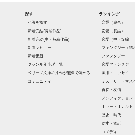
探す
ランキング
小説を探す
恋愛（総合）
新着完結(長編作品)
恋愛（長編）
新着完結(中・短編作品)
恋愛（中・短編）
新着レビュー
ファンタジー（総
新着更新
ファンタジー
ジャンル別小説一覧
恋愛ファンタジー
ベリーズ文庫の原作が無料で読める
実用・エッセイ
コミュニティ
ミステリー・サス
青春・友情
ノンフィクション
ホラー・オカルト
歴史・時代
絵本・童話
コメディ