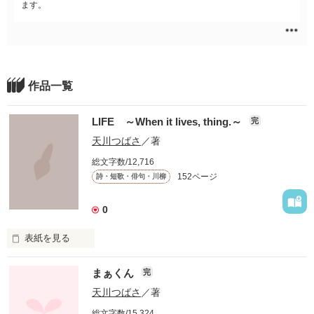
ます。
作品一覧
LIFE ～When it lives, thing.～
完
天川つばさ
／著
総文字数/12,716
152ページ
詩・短歌・俳句・川柳
0
表紙を見る
思うままに自由に書いてみました。

まぁくん
完
恋愛

天川つばさ
／著
総文字数/15,324