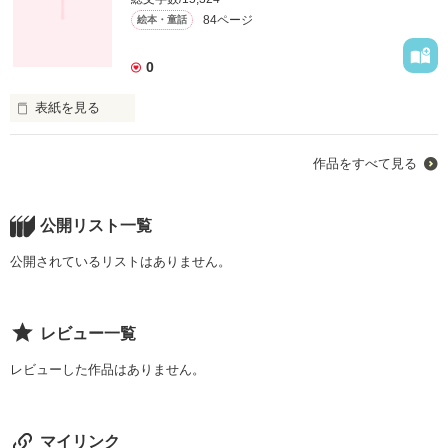
失恋

84ページ
絵本・童話
喜び

0
悲しみ

表紙を見る
迷い

あなたは、疲れてませんか？

躓き

作品をすべて見る
生きて行くのを迷ってませんか？

生きるって事

オリオン保育園に通う、まぁくん

公開リスト一覧
あなたは、生きるために生まれてきたんだ！

やんちゃでいたずらっこ

公開されているリストはありません。
死ぬためなんかじゃない！

でも本当は、甘えん坊

さあ一ページ目を開いてごらん…

レビュー一覧
まぁくんが

真っ直ぐに生きるその姿にきっと癒される事でしょう。

勇気を出して！

レビューした作品はありません。
弱虫なんか大嫌い

あなたの固く閉ざされた心の扉

元気なまぁくん

マイリンク