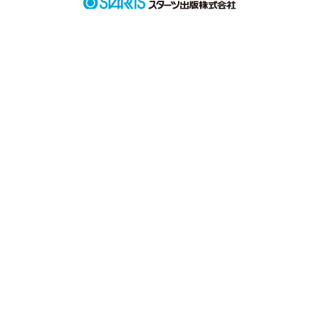
あなたは

今でも笑っていますか

今度はお互いに

笑って逢いましょう
作品を読む