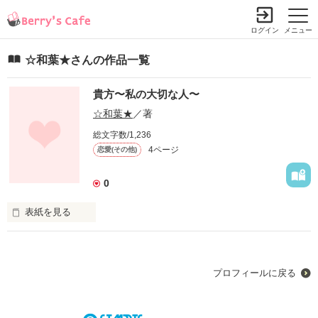
ログイン
メニュー
☆和葉★さんの作品一覧
貴方〜私の大切な人〜
☆和葉★
／著
総文字数/1,236
4ページ
恋愛(その他)
0
表紙を見る
私が中学の時に

好きだった貴方

プロフィールに戻る
私は今でも

笑うことができます
