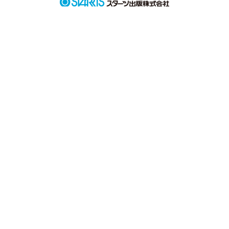
随時更新中です

ながながだらだらのんびりかいてます
作品を読む