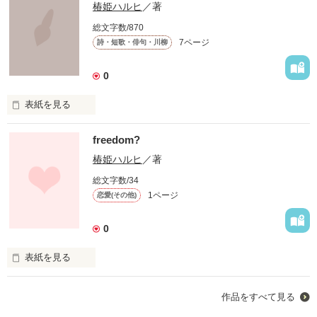
椿姫ハルヒ
／著
総文字数/870
7ページ
詩・短歌・俳句・川柳
0
表紙を見る
『私』と『君』

freedom?
『私』は『君』が好き

椿姫ハルヒ
／著
総文字数/34
『君』は『私』のこと

1ページ
恋愛(その他)
好きですか…？
0
表紙を見る
作品を読む
その名も『ALMIGHTY科』

作品をすべて見る
私が部長であんたが副部長。

もちろん、いいわよね。