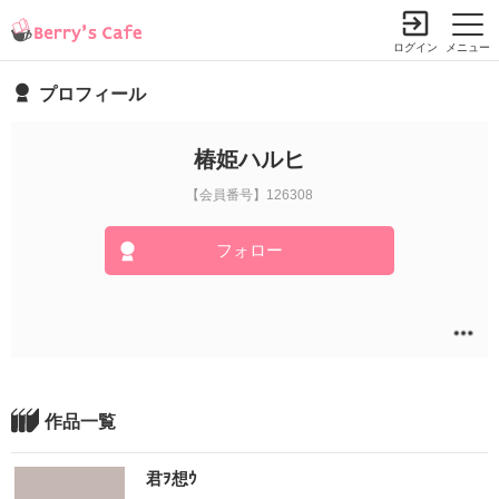
ログイン
メニュー
プロフィール
椿姫ハルヒ
【会員番号】126308
フォロー
作品一覧
君ｦ想ｳ