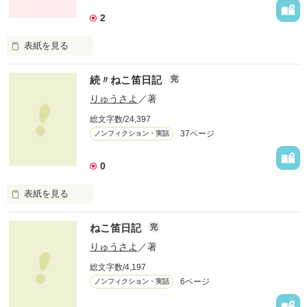
古代のロ－マ人は 

2
    そう呼んだ… 

表紙を見る
咲き誇る花には  

       たまゆらに

続〃ねこ笛日記
    ニンフ達が寄り添い

完
今もその香りが続いてる

    揺らぐ思いの

りゅうさよ
／著
その街に住む桂川小絵♪ 

総文字数/24,397
  重ねた月日は

37ページ
ノンフィクション・実話
彼女の案内でイタリアを

      ３０年

巡る結城圭介…

0
      そんな

読者様も

表紙を見る
ご一緒に…どうぞ♪♪♪

   女の一人言

明日になったら、 

そして、物語は…

ねこ笛日記
灰になるまで 恋しくて

完
   わかるにゃあん！

二百六ページからの

りゅうさよ
／著
愛の記憶の中での…

  そんな女が語ります

二人が織成す前世がみものです。

総文字数/4,197
そう、言ってから …

6ページ
ノンフィクション・実話
   ずいぶん、時間が 

      たったにゃあん… 

ニンフも♪ね…
