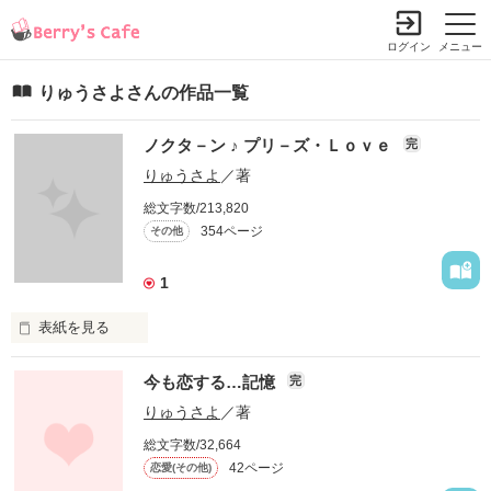
ログイン
メニュー
りゅうさよさんの作品一覧
ノクタ－ン ♪ プリ－ズ・Ｌｏｖｅ
完
りゅうさよ
／著
総文字数/213,820
354ページ
その他
1
表紙を見る
今も恋する…記憶
完
       花の女神 

りゅうさよ
／著
イタリアのフィレンツェ 

総文字数/32,664
42ページ
恋愛(その他)