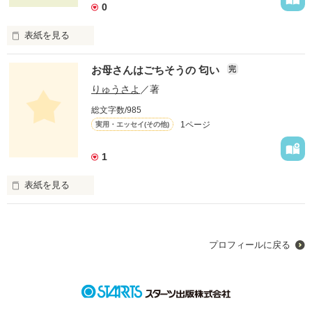
0
女神も聖戦の騎士にも会えますよ♪

作品を読む
怖いセイレ－ンもね…

ごめんにゃあん！ 

表紙を見る
それに、シ－の軍馬…

     裏山に猫がいます。   

お母さんはごちそうの 匂い
わが家のねこ事情が〃 

完
圭介の前世の愛馬です。

  私に、筆を持つひまを 

私はこの猫たちに出会って 

りゅうさよ
／著
      くれんかった〃 

エタロンが登場して彼を助けます…

    元気になれたにぁん！  

総文字数/985
1ページ
実用・エッセイ(その他)
最後は審判の女王が現れピンチあり…アクションあり…の場面
だから、元気がない人に   

そう、なんよ…

展開。

 なんせ！ 

会わせて、あげたくなって 

1
  ねこたちには 

そしていよいよ…クライマックスへと…

  しまったにぁん！ 

表紙を見る
ねこの事情があるにゃあん！

彼と彼女の愛の記憶が始まり、彼は銀河星群をさ迷い

きっと、きっと、元気に 

今夜のおかずはなあ－に

彼女の愛の記憶は港…

   ほんま、しんどい 

プロフィールに戻る
   なると信じている 

       こっちゃ〃 

『僕は帰りたいんだ。

毎日、毎日繰り返す言葉

   愛の港へ』 

私は、ねこばあだがにぁ… 

けど、かわいいから〃 

そんな想いが叶えられる日まで、彼は試練を乗越えていきま
   お母さんはコックなん

す。 
