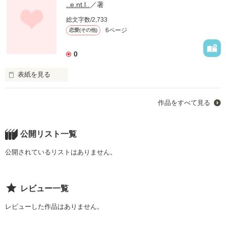
..e.nt.l..
／著
総文字数/2,733
6ページ
恋愛(その他)
0
表紙を見る
作品をすべて見る
    わががま姫

  春日 緋芽(ｶｽｶﾞﾋﾒ)

公開リスト一覧
    ドＳ執事

  霧生 秦(ｷﾘｭｳ ｼﾝ)

公開されているリストはありません。
レビュー一覧
レビューした作品はありません。
いきなり執事が現れて…？

しかも執事は自分の前と親の前とで態度が違う二重人格！！
