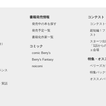
書籍発売情報
コンテスト
発売中の本を探す
コンテスト
発売予定一覧
超短編！フ
スト
書籍化作家一覧
スターツ出
合）
「1話から
コミック
ェ会場
comic Berry's
特集・オス
Berry's Fantasy
ベリーズカ
noicomi
ペンス
特集バック
オススメバ
・実話