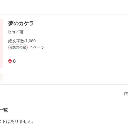
夢のカケラ
izm
／著
総文字数/1,080
4ページ
恋愛(その他)
0
オンナノコの話にしたいと思っています。
作
作品を読む
一覧
ストはありません。