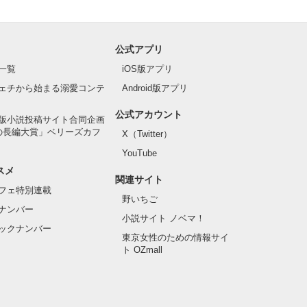
公式アプリ
一覧
iOS版アプリ
ェチから始まる溺愛コンテ
Android版アプリ
公式アカウント
版小説投稿サイト合同企画
の長編大賞」ベリーズカフ
X（Twitter）
YouTube
スメ
関連サイト
フェ特別連載
野いちご
ナンバー
小説サイト ノベマ！
ックナンバー
東京女性のための情報サイ
ト OZmall