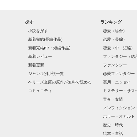
探す
ランキング
小説を探す
恋愛（総合）
新着完結(長編作品)
恋愛（長編）
新着完結(中・短編作品)
恋愛（中・短編）
新着レビュー
ファンタジー（総
新着更新
ファンタジー
ジャンル別小説一覧
恋愛ファンタジー
ベリーズ文庫の原作が無料で読める
実用・エッセイ
コミュニティ
ミステリー・サス
青春・友情
ノンフィクション
ホラー・オカルト
歴史・時代
絵本・童話