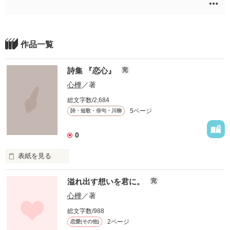
作品一覧
詩集 『恋心』
完
心樺
／著
総文字数/2,684
5ページ
詩・短歌・俳句・川柳
0
表紙を見る
溢れ出す想いを君に。
完
貴方にこの想いを伝えられたら

心樺
／著
総文字数/988
私達の未来も少しは違っていたのでしょうか？

2ページ
恋愛(その他)