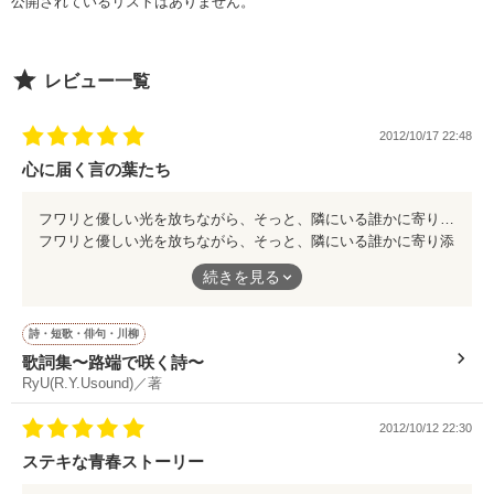
公開されているリストはありません。
      ８歳年上の

レビュー一覧
2012/10/17 22:48
    上司だった。

心に届く言の葉たち
フワリと優しい光を放ちながら、そっと、隣にいる誰かに寄り添うように 心の中の悲しみを喜びや強さに変える言の葉たち。 きっと読み終えたあとは、俯いていた顔を上にあげて、空を見上げられる。 その歌詞の世界に浸ってみてください。 オススメです(*^^*) 素敵な言葉達を、ありがとうございます。(o^^o)
   桃川 遥 １８歳

フワリと優しい光を放ちながら、そっと、隣にいる誰かに寄り添
うように
新社会人。雑貨屋さん勤務

続きを見る
         ×

心の中の悲しみを喜びや強さに変える言の葉たち。
   榊原 啓太 ２６歳

詩・短歌・俳句・川柳
遥の雑貨屋さんの店長

歌詞集〜路端で咲く詩〜
きっと読み終えたあとは、俯いていた顔を上にあげて、空を見上
RyU(R.Y.Usound)／著
げられる。
Ｈ２１・２・１３start～Ｈ２１・４・１２ｅｎｄ

2012/10/12 22:30
ステキな青春ストーリー
その歌詞の世界に浸ってみてください。