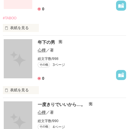
0
#TABOO
作品を読む
表紙を見る
年下の男
完
「お前さ

俺のことが好きだったんじゃねぇの？」

心樺
／著
総文字数/998
3ページ
その他
「やめてください…。

私には、彼氏がいるんです」

0
表紙を見る
TABOOと分かっているのに

一度きりでいいから…。
止められない想いがある。

完
「からかわないで。彼女がいるじゃない」

心樺
／著
年下のくせに、私の心を乱さないで。

テーマ

総文字数/990
4ページ
その他