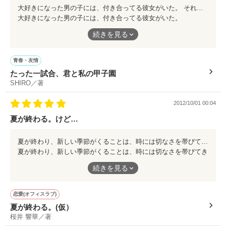
 ＲｉＮさん

オススメです(*^^*)
大好きになった男の子には、付き合ってる彼女がいた。 それでも好きな気持ちを抑えきれない女の子の気持ちに、胸がキュンと切なくなる。 バレーと野球を通して繰り広げられる恋と友情の青春ストーリー。 どうか、読んでキュンキュンしてください(*^^*)オススメです。 SHIROさん、素敵青春ストーリーありがとうございます(*^_^*)
 あんちゃあさん

素敵な言葉達を、ありがとうございます。(o^^o)
大好きになった男の子には、付き合ってる彼女がいた。
にゃぅさん

桜井杏香さん

続きを見る
それでも好きな気持ちを抑えきれない女の子の気持ちに、胸がキ
ソフィアさん

ュンと切なくなる。
ｓｅｉｇｉさん

さあかさん

青春・友情
ＳＨＩＲＯさん

たった一試合、君と私の甲子園
バレーと野球を通して繰り広げられる恋と友情の青春ストーリ
夏姫愛さん

SHIRO／著
ー。
チャリのうたさん

睦月 春さん

2012/10/01 00:04
はげｐさん

夏が終わる。けど…
どうか、読んでキュンキュンしてください(*^^*)オススメです。
素敵なレビューありがとうございます
SHIROさん、素敵青春ストーリーありがとうございます(*^_^*)
夏が終わり、新しい季節がくることは、時には切なさを帯びてきたりする。 だけど、その先の楽しみが作れたなら、誰かと一緒に過ごせるのなら…きっと、未来は楽しいものに…。 短編ですが、ちょっぴり切なくて愛おしい櫻井さんワールドがここにあります。 オススメです(*^^*)
夏が終わり、新しい季節がくることは、時には切なさを帯びてき
たりする。
続きを見る
作品を読む
だけど、その先の楽しみが作れたなら、誰かと一緒に過ごせるの
なら…きっと、未来は楽しいものに…。
恋愛(オフィスラブ)
夏が終わる。(仮）
短編ですが、ちょっぴり切なくて愛おしい櫻井さんワールドがこ
桜井 響華／著
こにあります。