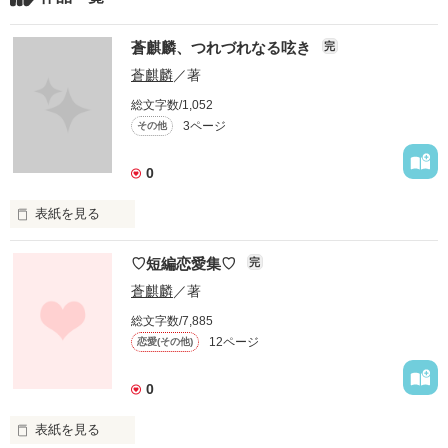
蒼麒麟、つれづれなる呟き
完
蒼麒麟
／著
総文字数/1,052
3ページ
その他
0
表紙を見る
毎日・・・こんなんでもいいのかな～？

♡短編恋愛集♡
完
忙しいけど・・・

ヒマっ！？

蒼麒麟
／著
充実してないんだろうね・・・多分

総文字数/7,885
意味不明な日々。
12ページ
恋愛(その他)
0
作品を読む
表紙を見る