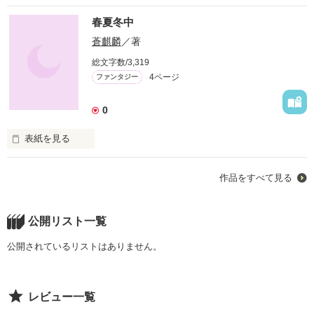
『恋愛』ってなに？

春夏冬中
いろんなカタチがあって

蒼麒麟
／著
いろんな展開があって

総文字数/3,319
いいんぢゃない？

4ページ
ファンタジー
そんな一場面を切り取って

作品にしてみました。
0
表紙を見る
作品を読む
『五月雨にみだれて私に逢いに来た』なんて・・・

作品をすべて見る
先生、僕には理解不能です。
公開リスト一覧
作品を読む
公開されているリストはありません。
レビュー一覧