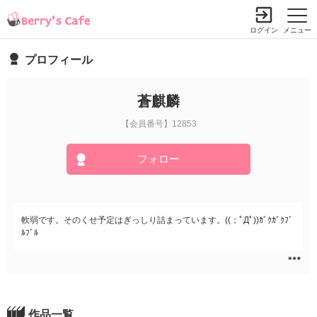
ログイン
メニュー
プロフィール
蒼麒麟
【会員番号】12853
フォロー
軟弱です。そのくせ予定はぎっしり詰まっています。((；ﾟДﾟ))ｶﾞｸｶﾞｸﾌﾞ
ﾙﾌﾞﾙ
作品一覧