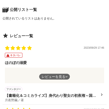
公開リスト一覧
公開されているリストはありません。
レビュー一覧
2023/09/29 17:46
ネタバレ
ほのぼの溺愛
マリアーナの性格に好感がもてて、かわいいと思いながら読めま
レビューを見る
した。ヴォルフも獣のときも人化のときも愛らしいところがとて
もいいキャラクターでよかったです。そんな二人のやり取りにほ
のぼの、モフモフにもほのぼの、溺愛もいい感じで幸せ感を感じ
ファンタジー
られました〜。
【書籍化＆コミカライズ】身代わり聖女の初夜権～国外
月夜野繭／著
追放されたわたし、なぜかもふもふの聖獣様に溺愛され
ています～