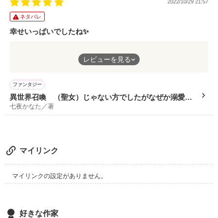
2022/10/29 21:57
ネタバレ
幸せいっぱいでしたね✨
ヒーローからヒロインへの溺愛が優しく、微笑ましかったです。
レビューを見る
ヒーローの傷痕は痛ましかったですが、それを温かく受け入れる
ヒロインの姿が良かったし、ヒーローの家族問題も一緒に解決す
るなど、ヒロインの存在がヒーローだけでなくその周囲の人達に
ファンタジー
も、どんどんいい影響になっていくのが、頑張っていたのに認め
異世界召喚 （聖女）じゃない方でしたがなぜか溺愛さ
られなかったヒロインの自信につながっていって、ホントに良か
七夜かなた／著
れてます
ったな～と読んでいる自分もスカッとしました。とにかく、最後
は幸せいっぱいなのが良かったです。
マイリンク
マイリンクの設定がありません。
好きな作家