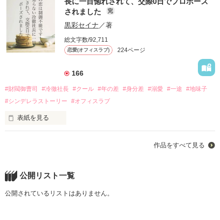
長に一目惚れされて、交際0日でプロポーズ
されました
完
黒彩セイナ
／著
総文字数/92,711
224ページ
恋愛(オフィスラブ)
166
#財閥御曹司
#冷徹社長
#クール
#年の差
#身分差
#溺愛
#一途
#地味子
#シンデレラストーリー
#オフィスラブ
表紙を見る
恋人に裏切られ、逃げるように訪れた異国の地、イタリアで出
作品をすべて見る
会ったのは、狂気的なまでに美しい一人の日本人男性だった。

「君が欲しい」

公開リスト一覧
耳元で囁かれた甘い言葉と熱い眼差しに、私の胸は感じたこと
ないほどに大きく高鳴り、彼と一夜を共にした。

公開されているリストはありません。
……だけど、恋に落ちることに臆病になっていた私は、一人、
日本に帰国することにした。
