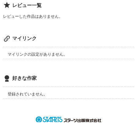
レビュー一覧
名前も知らない彼と二度と会うことはない。そう、思っていた
レビューした作品はありません。
のに……

「ずっと会いたかった」

マイリンク
帰国した私を待っていたのは、イタリアで出会った彼だった。

しかも、彼は私が勤める会社の新社長で、交際0日でまさかの
マイリンクの設定がありません。
プロポーズされる！

「一目見て、好きにならずにはいられなかった」

好きな作家
真っ直ぐすぎる彼の愛に、閉ざされていた私の心は少しずつ開
きはじめるけど、身分差のあるこの恋に、未来はあるの？？

登録されていません。
＿＿主な登場人物＿＿

天野心音　（アマノ　ココネ）

白金製菓の商品開発部で働く二十五歳。
