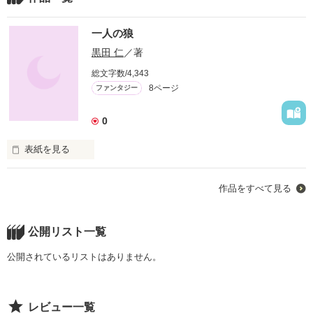
一人の狼
黒田 仁
／著
総文字数/4,343
8ページ
ファンタジー
0
表紙を見る
あなたは差別の世界で生きていけますか

作品をすべて見る
あなたは迫害の世界で生きていけますか

公開リスト一覧
あなたは孤独の世界で生きていけますか

公開されているリストはありません。
レビュー一覧