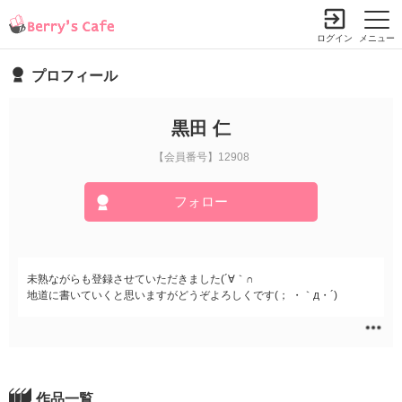
ログイン
メニュー
プロフィール
黒田 仁
【会員番号】12908
フォロー
未熟ながらも登録させていただきました(´∀｀∩
地道に書いていくと思いますがどうぞよろしくです(； ・｀д・´)
作品一覧