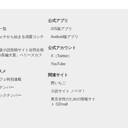
公式アプリ
一覧
iOS版アプリ
ェチから始まる溺愛コンテ
Android版アプリ
公式アカウント
版小説投稿サイト合同企画
の長編大賞」ベリーズカフ
X（Twitter）
YouTube
スメ
関連サイト
フェ特別連載
野いちご
ナンバー
小説サイト ノベマ！
ックナンバー
東京女性のための情報サイ
ト OZmall