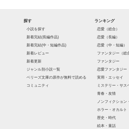
探す
ランキング
小説を探す
恋愛（総合）
新着完結(長編作品)
恋愛（長編）
新着完結(中・短編作品)
恋愛（中・短編）
新着レビュー
ファンタジー（総
新着更新
ファンタジー
ジャンル別小説一覧
恋愛ファンタジー
ベリーズ文庫の原作が無料で読める
実用・エッセイ
コミュニティ
ミステリー・サス
青春・友情
ノンフィクション
ホラー・オカルト
歴史・時代
絵本・童話