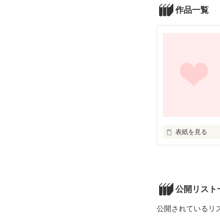
作品一覧
表紙を見る
自分に自信がな
ニキビがあるし
公開リスト
そんな私が恋を
公開されているリ
相手は、私と同