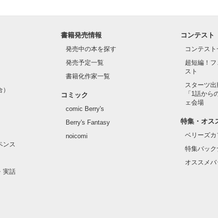
書籍発売情報
コンテスト
発売中の本を探す
コンテスト
発売予定一覧
超短編！フ
スト
書籍化作家一覧
スターツ出
合）
「1話から
コミック
ェ会場
comic Berry's
特集・オス
Berry's Fantasy
ベリーズカ
noicomi
ペンス
特集バック
オススメバ
・実話