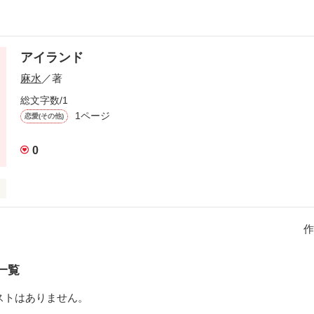
アイランド
麻水
／著
総文字数/1
1ページ
恋愛(その他)
0
い。

作
、顔立ちはお世辞にも可愛いとは言えない…

一覧
した。

ストはありません。
じように地味な男子。
