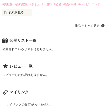
ーナはこの国の者たちに少しずつ受け入れられていく。

#異世界
#婚約破棄
#ざまぁ
#大逆転
#恋愛
#聖女候補
#ハッピーエンド
そして彼女の前に現れたのは、黒狼の王

表紙を見る
無骨で寡黙なその王は、「お前の祈りの力を待っていた」と語
り政治的安定のために形式上の契約結婚を提案する。

作品を読む
――婚約を解消したい。

ただの名目上の契約妻になるはずだったのに――

作品をすべて見る
それが、王太子テオからセリアに告げられた最初の言葉だっ
た。

「……眠れ。俺が、ここにいる」

「君にはもう魅力を感じない」

誰よりも不器用で、誰よりも優しい彼の言葉に、セラフィーナ
公開リスト一覧
「リリーナ嬢は、君よりも、ずっと人の心に寄り添える」

の心は少しずつ溶かされていく。
公開されているリストはありません。
理不尽な理由で捨てられ、侮られ、学園中の冷笑の的となった
聖女候補セリア。しかし彼女は泣き崩れず、ただ黙って図書室
作品を読む
に通い続ける――己の信じる魔術と理論のために。

レビュー一覧
そんな彼女に手を差し伸べたのは、攻撃魔法の得意であり、ラ
イバルだと思っていた魔術師・ユリウスだった。

レビューした作品はありません。
「……式の接続点が間違ってる。君の癖、また出てるぞ」

癒しと攻撃、相反する属性を一つに融合させた禁断の魔術「再
マイリンク
結晶式」。

二人の研究はやがて王国全体を揺るがす成果へと昇華してい
く。

マイリンクの設定がありません。