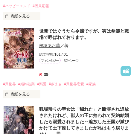
婚約を解消し、すべてを手放したシャロンが出会ったのは、武
#ハッピーエンド
#因果応報
骨で社交下手な辺境伯アーノルド・ルーベンとの出会い。　

そして、妹から衝撃の事実を教えてもらい。

表紙を見る
王太子の婚約者として王政を支えてきた侯爵令嬢であるセレス
世間ではぐうたら令嬢ですが、実は拳姫と戦
ティア。

場で呼ばれております。
誇りと責任を胸に国政に尽くしてきた彼女だったが、愛人に溺
れた王太子により婚約を破棄され、反逆の濡れ衣を着せられて
桜塚あお華
／著
作品を読む
国外追放されてしまう。

総文字数/101,401
全てを失い、辺境の地で命を狙われたセレスティアは、一人の
32ページ
ファンタジー
男――平民出身の将軍・カイに救われる。

彼は彼女の過去を知らず、ただ人としての強さと優しさを尊重
し、愛し始める。

39
一方、セレスティアを追い出した王太子と王妃、貴族たちは、
#異世界
#婚約破棄
#溺愛
#ざまぁ
#異世界恋愛
#家族
彼女のいない国を操ることに失敗し、ゆっくりと、だが確実に
表紙を見る
滅びへの道を歩んでいく。

これは、一人の女性が居場所と真の愛と幸せな居場所の物語。

怠け者令嬢（中身：最強）×無口な堅物騎士（中身：真面目）

そして彼女を捨てた者たちが辿る、因果応報の末路の話であ
戦場帰りの聖女は「穢れた」と断罪され追放
る。
されたけれど、獣人の王に拾われて契約結婚
したら溺愛されました～追放した王国が滅び
社交界では「ぐうたら令嬢」と嘲笑される侯爵令嬢、レイリ
かけて土下座してきましたが私はもう戻りま
ア・エルヴァーン。

作品を読む
だがその正体は、王国最前線で無数の魔物を素手で殴り倒して
完