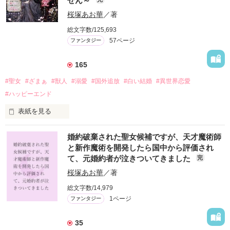
せん～
きた、正体不明の戦士――【拳姫】である事は誰も知らない。

桜塚あお華
／著
ある日、第二王子から一方的に婚約破棄を言い渡される。

理由は平民令嬢との恋と、そして「王族にふさわしくない行
総文字数/125,693
動」などという、心当たりのないでっち上げ。

57ページ
ファンタジー
レイリアは一言。

「ふーん、そうですか」

165
そのように答え、王宮を去る。

彼女自身、王宮から命令で第二王子の婚約者になったので、ど
#聖女
#ざまぁ
#獣人
#溺愛
#国外追放
#白い結婚
#異世界恋愛
うでも良かったのである。

#ハッピーエンド
だが――怒りに燃えたのは、最強すぎる家族だった。

表紙を見る
「娘を侮辱する国に、用はない」

「帰りましょう、私の故郷へ」

戦場で命を癒し続けた『聖女』セラフィーナ。

婚約破棄された聖女候補ですが、天才魔術師
彼女は魔族との激戦を生き抜き、多くの兵士を救った――はず
こうして「ぐうたら令嬢」と呼ばれたレイリアは、母の祖国で
と新作魔術を開発したら国中から評価され
だった。

あるアルディナ王国へ。

て、元婚約者が泣きついてきました
完
だが帰還後、王太子や教会から告げられたのは「穢れた存在」
そこでは、元王女の母と最強家族としての素顔が明らかに――
という烙印。

桜塚あお華
／著
そして出会う、最強と呼ばれている氷の騎士・ゼロス。

血と死に触れた聖女は民の象徴には相応しくないと断罪され、
総文字数/14,979
職を剥奪され、追放されてしまう。

「……貴女のような怠け者が、剣を握れるとでも？」

信じていた国に見捨てられ、ただ一人国境を越えた彼女が辿り
1ページ
ファンタジー
「……うるさい堅物ですね。私は昼寝がしたいだけです」

着いたのは、獣人たちが暮らす国――フェルグレイ。

35
勘違いから始まる、二人の関係の行方は？

魔物に襲われた獣人の双子の子どもを癒したことで、セラフィ