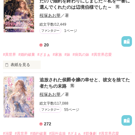
たので婚約を終わりにしました～私を一番に
選んでくれたのは辺境伯様でした～
完
桜塚あお華
／著
総文字数/12,449
1ページ
ファンタジー
20
#異世界
#婚約破棄
#ざまぁ
#家族
#妹
#病気の妹
#異世界恋愛
表紙を見る
侯爵令嬢シャロンは、幼い頃から病弱な妹であるシャナのため
追放された侯爵令嬢の幸せと、彼女を捨てた
に、何もかも譲って生きてきた。

者たちの末路
完
両親はいつも「お姉ちゃんだから」と言い、婚約者レオンハル
トまでも「君なら理解してくれるよね」と、妹を優先し続け
桜塚あお華
／著
る。

総文字数/117,088
誕生日も、約束も、結婚準備も、そして初めて二人で出席する
55ページ
ファンタジー
はずだった夜会さえ――。

「――私を選んでほしかった」

272
そのたった一つの願いは、最後まで叶わなかった。

#溺愛
#異世界
#婚約破棄
#国外追放
#ざまぁ
#群像劇
#異世界恋愛