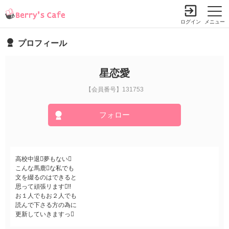
ログイン
メニュー
プロフィール
星恋愛
【会員番号】131753
フォロー
高校中退夢もない
こんな馬鹿な私でも
文を綴るのはできると
思って頑張リます!!
お１人でもお２人でも
読んで下さる方の為に
更新していきますっ