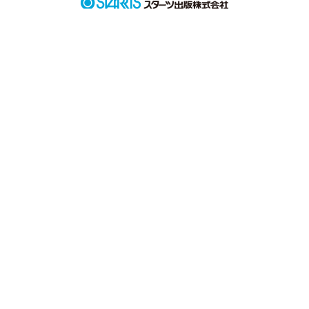
った二人はどうなるの

か！？

「しろもも」で書くのは

初めてでまだまだ幼いで

すが、よろしくお願いし

ます！
作品を読む