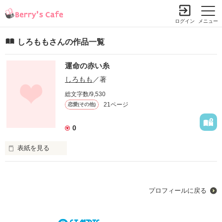
ログイン
メニュー
しろももさんの作品一覧
運命の赤い糸
しろもも
／著
総文字数/9,530
21ページ
恋愛(その他)
0
表紙を見る
主人公麗華が友達と一緒

にいるときに偶然出会っ

プロフィールに戻る
た龍。偶然に偶然が重な
