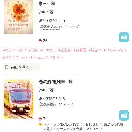
事〜
完
彼氏に振られたばかりの傷心の花凛は海でナンパされ、困って
いた所を爽やか風のイケメン男子に助けられる。

you
／著
また偶然出会った花凛達はまさかの逆ナンをし…⁈

総文字数/36,155
酔った勢いで爽やか風イケメン男子を自分から誘ってしまった
44ページ
恋愛(ラブコメ)
花凛は、相手のことを殆ど何も知らないまま、一夜を過ごして
しまう。

26
一夜の過ちで終わるはずだったが、それは真夏の新しい恋の始
まりだった。

#オフィスラブ
#同期
#イケメン
#独占欲
#執着愛
#切ない
#いちゃいちゃ
#ラブラブ
#ハッピーエンド
#拗らせ
酔うと人格が変わる可愛い系の保育士女子（木所花凛）

✖️

表紙を見る
恋に不器用な爽やか系消防士男子（長内大一）

私の職場の同僚の時田くんと私には、絶対に人には言えない秘
恋の終電列車
完
中々くっつけない2人のもどキュンラブストーリーです。

密がある

you
／著
それは…

総文字数/18,143
⚠️いちゃいちゃ甘々注意です⚠️

23ページ
恋愛(純愛)
「俺が向日葵《ひまわり》さんの性欲処理係になります。」

※職業に関しては作者の解釈のため、実際と異なる場合があり
「時田くん、それって…本気で言ってるの⁇」

7
ますが、ご容赦ください。

スターツ出版小説投稿サイト合同企画「1話からの長編
「本気です。だって、その方が俺と向日葵さんの利害が一致す
大賞」ベリーズカフェ会場エントリー中