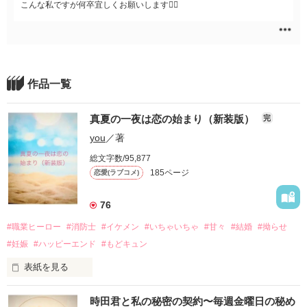
こんな私ですが何卒宜しくお願いします🙇‍♀️
作品一覧
真夏の一夜は恋の始まり（新装版）
完
you
／著
総文字数/95,877
185ページ
恋愛(ラブコメ)
76
#職業ヒーロー
#消防士
#イケメン
#いちゃいちゃ
#甘々
#結婚
#拗らせ
#妊娠
#ハッピーエンド
#もどキュン
表紙を見る
「今夜だけで終わらせない」

時田君と私の秘密の契約〜毎週金曜日の秘め