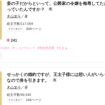
妾の子だからといって、公爵家の令嬢を侮辱してた
妾の子は疎まれる存在であるはずだ。それなのに、公爵家の人々は、ル
っていたんですか？
完
ている。

木山楽斗
／著
疑問符を浮かべるしかなかった。一体、どうして彼らは自分を溺愛して
があるのではないだろうか。

総文字数/117,059
リアは、ラーデイン公爵家の人々のことを調べることにした。そこで、
309ページ
ファンタジー
なる。

241
小説家になろう」「カクヨム」「アルファポリス」にも掲載しています
ほのぼの
#ハッピーエンド
#異世界恋愛
#ざまぁ
作品を読む
であるクラリアは、とある舞踏会にて二人の令嬢に詰められていた。

家の汚点ともいえるクラリアのことを蔑み馬鹿にしていたのである。

せっかくの婚約ですが、王太子様には想い人がいら
侮辱するなど、本来であれば許されることではない。

なので身を引きます。
完
、妾の子のことでムキになることはないと高を括っていた。

木山楽斗
／著
女達に対して厳正なる抗議をしてきた。

総文字数/90,545
侮辱したとして、糾弾したのである。

246ページ
ファンタジー
かっていなかったのだ。例え妾の子であろうとも、公爵家の一員である