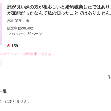
あり、前妻との間にできた子供とも良好な関係を築けていたフェレティ
生活は心地良いものだった。

顔が良い妹の方が相応しいと婚約破棄したではあり
アルファポリス」にも掲載しています。
が無能だったなんて私の知ったことではありませ
フェレティナは夫が自分の妹と浮気している事実を知った。

木山楽斗
／著
人を追及しようとしたが、二人はそのまま駆け落ちして外国に逃げてし
作品を読む
総文字数/90,402
80ページ
ファンタジー
でフェレティナと侯爵家との関わりは終わるはずだったが、彼女は残さ
ことにした。

親子として過ごしてきた彼のことを、放っておけなかったのである。

159
時が過ぎて、フェレティナの元で息子はしっかりとした侯爵に育った。

ハッピーエンド
#婚約破棄
#ざまぁ
帰って来た。彼は他国で事業に失敗しており、その補填を頼むために戻
リフェリナは、若くして伯爵を継いだアデルバと婚約を結んでいた。

アルファポリス」にも掲載しています。
彼は母親とともにリフェリナと婚約破棄すると言い出した。二人は、目
作
して、社交界でも人気な妹の方を求めてきたのである。

作品を読む
ものの、リフェリナの妹は要求通りに嫁ぐことになった。

一覧
親が、そう仕向けたのだ。

ストはありません。
たアデルバ達だったが、彼らはすぐに知ることになった。

は容姿で人気はあるものの、貴族としての能力は低く、また多くの敵を