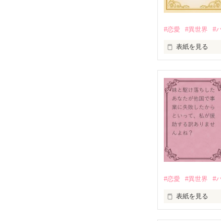
してただで済む
※この作品は「
#恋愛
#異世界
#
表紙を見る
侯爵家の令嬢で
しかしある時、
リルティアが第
彼は浮気してい
それ所か第一王
かできなかった。
それからどうす
た。

ひょんなことか
ることになった
#恋愛
#異世界
#
第一王子は、リ
表紙を見る
彼はリルティア
そんな第一王子
伯爵令嬢である
道を進むことを