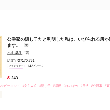
公爵家の隠し子だと判明した私は、いびられる所か
ます。
完
木山楽斗
／著
総文字数/170,751
142ページ
ファンタジー
243
ハッピーエンド
#女主人公
#隠し子
#溺愛
#ほのぼの
#日常
#公爵家
#
隠し子だったルネリア・ラーデインは困惑していた。

デイン公爵家の人々から溺愛されているからである。
