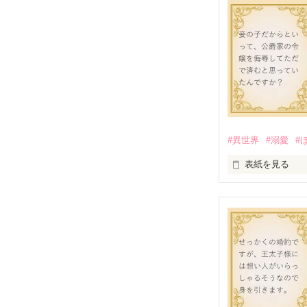
普通に考えて、
れて愛してくれ
それに、彼女は
かして、何か裏
そう思ったルネ
実を知ることに
※この作品は「
#異世界
#溺愛
#
表紙を見る
公爵家の妾の子
彼女達は、公爵
公爵家の一員を
しかし彼女達は
だが公爵家は彼
二人が公爵家を
彼女達は何もわ