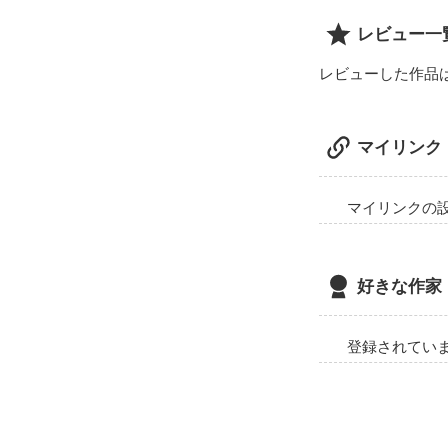
ある。

それによって、
レビュー一
レビューした作品
※この作品は「
マイリンク
マイリンクの
好きな作家
登録されてい