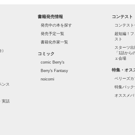
書籍発売情報
コンテスト
発売中の本を探す
コンテスト
発売予定一覧
超短編！フ
スト
書籍化作家一覧
スターツ出
合）
「1話から
コミック
ェ会場
comic Berry's
特集・オス
Berry's Fantasy
ベリーズカ
noicomi
ペンス
特集バック
オススメバ
・実話