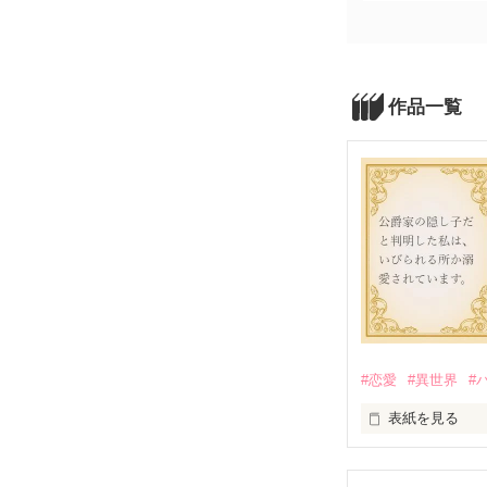
作品一覧
#恋愛
#異世界
#
表紙を見る
実は、公爵家の
なぜなら、ラー