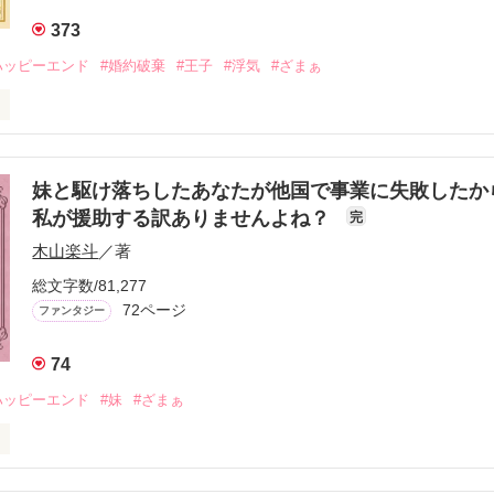
訳がないということを。

373
アルファポリス」にも掲載しています。
ハッピーエンド
#婚約破棄
#王子
#浮気
#ざまぁ
作品を読む
あるリルティアは、王太子である第一王子と婚約をしていた。

彼がある令嬢と浮気している現場を目撃してしまった。

妹と駆け落ちしたあなたが他国で事業に失敗したか
一王子を問い詰めると、彼は煮え切らない言葉を返してきた。

私が援助する訳ありませんよね？
完
る令嬢を断ち切ることも、妾として割り切ることもできないというのだ。
木山楽斗
／著
子は、リルティアに対して怒りを向けてきた。そんな彼にリルティアは


総文字数/81,277
72ページ
ファンタジー
るべきか考えていたリルティアは、第二王子であるイルドラと顔を合わ
ら悩みを見抜かれたリルティアは、彼に事情を話すことになる。すると
74
のである。

ハッピーエンド
#妹
#ざまぁ
ルティアが知る令嬢以外とも関係を持っていたのだ。

が思っていた以上に、浮気性な人間だったのである。

のことを、リルティアは切り捨てることに決めた。彼との婚約を破棄し
フェレティナは、妻を亡くしたある侯爵と結婚した。

、彼女は選んだのである。
