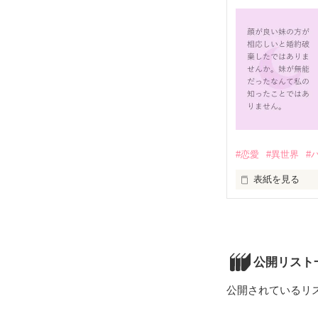
侯爵は紳士的で
爵夫人としての
※この作品は「
しかしある時、
そこで彼女は二
る。

本来ならばそこ
に侯爵家に残る
曲がりなりにも
それから数年の
#恋愛
#異世界
#
そんな時、夫が
表紙を見る
る。

伯爵令嬢である
※この作品は「
しかしある時、
ェリナを不服と
紆余曲折あった
公開リスト
リフェリナの母
公開されているリ
最初は喜んでい
リフェリナの妹