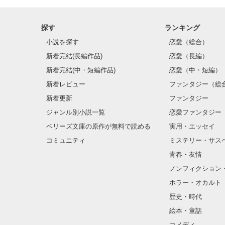
探す
ランキング
小説を探す
恋愛（総合）
新着完結(長編作品)
恋愛（長編）
新着完結(中・短編作品)
恋愛（中・短編）
新着レビュー
ファンタジー（総
新着更新
ファンタジー
ジャンル別小説一覧
恋愛ファンタジー
ベリーズ文庫の原作が無料で読める
実用・エッセイ
コミュニティ
ミステリー・サス
青春・友情
ノンフィクション
ホラー・オカルト
歴史・時代
絵本・童話
コメディ