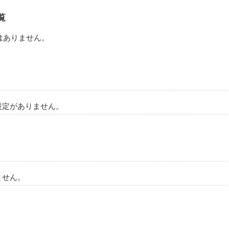
彼らは手痛いしっぺ返しを食らうことになるのだった。

覧
はありません。
アルファポリス」にも掲載しています。
作品を読む
設定がありません。
ません。