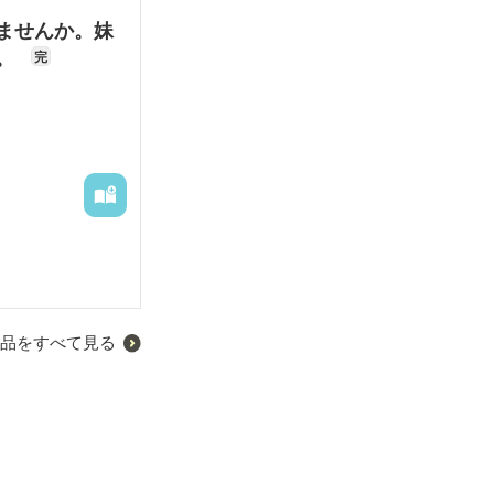
ナにとって、侯
ませんか。妹
ん。
完
まったのであ
れた息子のため
って来たのであ
つきが悪いリフ
品をすべて見る
有していたので