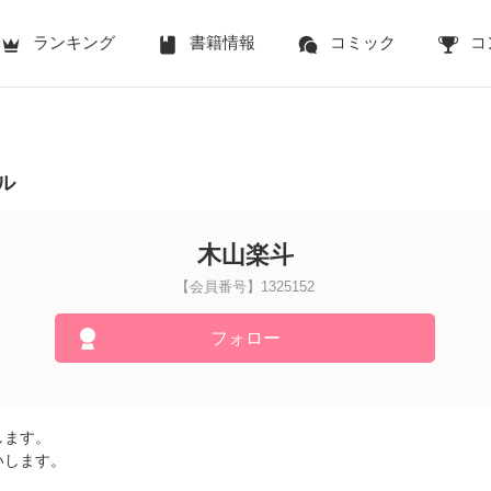
ランキング
書籍情報
コミック
コ
ル
木山楽斗
【会員番号】1325152
フォロー
します。
いします。