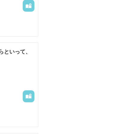
らといって、


、呆れることし
せることになっ
新たな事実を知
て、あらたなる