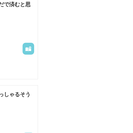
だで済むと思
ネリアを受け入
いるのか。もし
彼女は衝撃の真
。
っしゃるそう
クラリアを侮辱