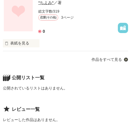
*ちよみ*
／著
総文字数/319
3ページ
恋愛(その他)
0
表紙を見る
南くん、

作品をすべて見る
あたし

ずーっと

公開リスト一覧
ずーっと

公開されているリストはありません。
南くんだけだよ？

レビュー一覧
南くんは…??

レビューした作品はありません。