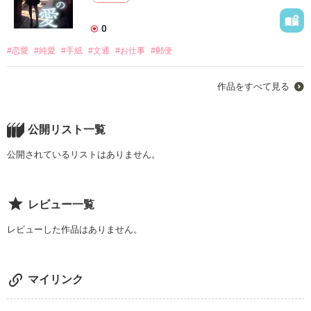
「世界が灰色になったみたいよ」

0
#恋愛
#純愛
#手紙
#文通
#お仕事
#郵便
「虹を見たら、灰色の世界もマシになるでしょ」

｡・ﾟ・。｡・ﾟ・。｡・ﾟ・。｡・ﾟ・｡・ﾟ・。

作品をすべて見る
色にこだわるあまり務めていた出版社をクビになってしまうペ
チュニア。

公開リスト一覧
意気消沈する中、足を運んだのは

公開されているリストはありません。
虹をかけるお祭りだった。

しかもその祭りで、有名な虹職人のプロテアに

助手にならないかと誘われる。

レビュー一覧
お金も仕事もないペチュニアは

レビューした作品はありません。
虹職人になることを決意する。

だが待ち受けていたのは、

世界一大きな虹を作るという一大プロジェクトだった――。

マイリンク
虹を作る仕事を通してつづられていく、
