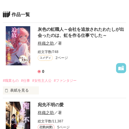
作品一覧
灰色の虹職人～会社を追放されたわたしが出
会ったのは、虹を作る仕事でした～
柊織之助
／著
総文字数/748
2ページ
コメディ
0
#職業もの
#仕事
#女性主人公
#ファンタジー
表紙を見る
灰色の虹職人～会社を追放されたわたしが出会ったのは、虹を
宛先不明の愛
作る仕事でした～

柊織之助
／著
｡・ﾟ・。｡・ﾟ・。｡・ﾟ・。｡・ﾟ・｡・ﾟ・。

総文字数/11,387
5ページ
恋愛(純愛)
「芸術家気取りはやめろ」
