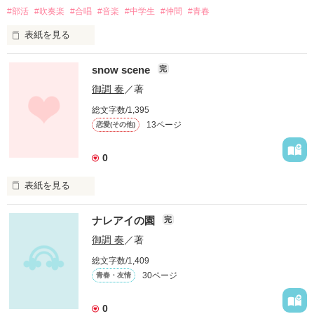
#部活
#吹奏楽
#合唱
#音楽
#中学生
#仲間
#青春
表紙を見る
授業中に書いたものを気まぐれup!

かなりの駄作です(笑)

(※フィクションです)
snow scene
完
御調 奏
／著
総文字数/1,395
作品を読む
13ページ
恋愛(その他)
音楽が好きで何が悪い！！

0
表紙を見る
ナレアイの園
完
御調 奏
／著
会いたい人は誰ですか？

総文字数/1,409
30ページ
青春・友情
.
0