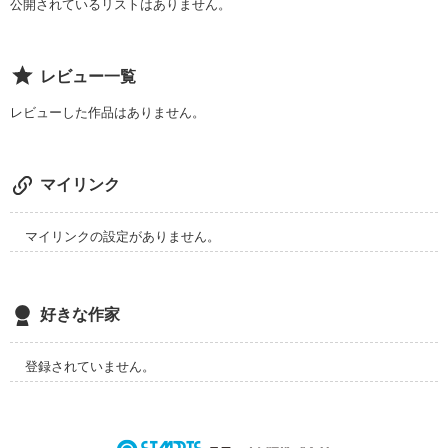
そんな２人が

公開されているリストはありません。
生徒会で一緒だから

レビュー一覧
さぁ大変。

レビューした作品はありません。
*-*-*

御調の初恋愛小説。

マイリンク
ちなみに

『少年ジャンプ』で

マイリンクの設定がありません。
検索して出てくるのは

これだけですよ。笑
好きな作家
作品を読む
登録されていません。