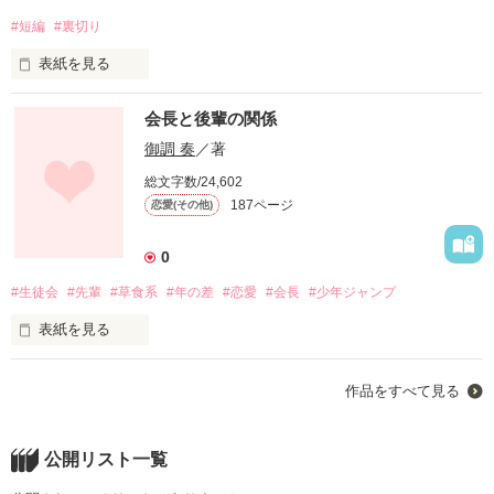
#短編
#裏切り
作品を読む
表紙を見る
2011*02*14*white valentine
会長と後輩の関係
作品を読む
御調 奏
／著
ナレアイが咲かす花は

総文字数/24,602
187ページ
恋愛(その他)
やがて園を作った。
0
作品を読む
#生徒会
#先輩
#草食系
#年の差
#恋愛
#会長
#少年ジャンプ
表紙を見る
作品をすべて見る
アクティブな愛美と

無気力症候群の綴喜。

公開リスト一覧