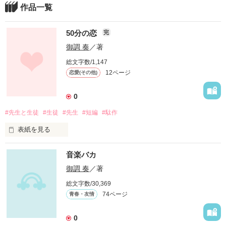
作品一覧
50分の恋
完
御調 奏
／著
総文字数/1,147
12ページ
恋愛(その他)
0
#先生と生徒
#生徒
#先生
#短編
#駄作
表紙を見る
音楽バカ
長いようで短いような

御調 奏
／著
総文字数/30,369
あたしの50分の恋…

74ページ
青春・友情
0