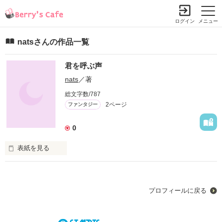
ログイン
メニュー
natsさんの作品一覧
君を呼ぶ声
nats
／著
総文字数/787
2ページ
ファンタジー
0
表紙を見る
あの日分からなかったこと、

今なら少しは分かるよ。

プロフィールに戻る
今、僕がこうしているのも、

きっと意味があるんだ。
