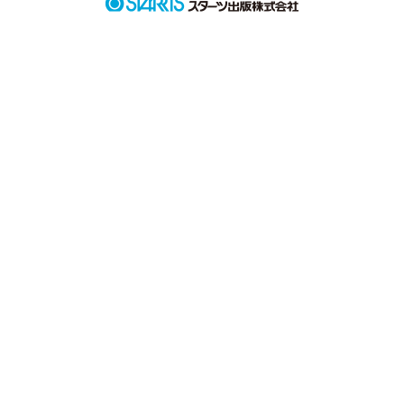
失われた命。

誰も知らない所で　まだ

きっと　輝き続けている。
作品を読む