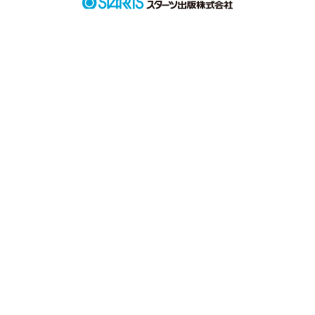
しかも、相手にも子供がいて、みーんなイケメン

これから どーなるっ

初めて書く作品です

よかったら、読んでみて下さい

作品を読む