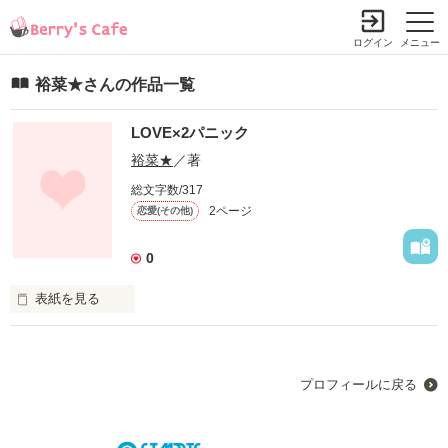
ログイン
メニュー
裕菜★さんの作品一覧
LOVE×2パニック
裕菜★
／著
総文字数/317
2ページ
恋愛(その他)
0
表紙を見る
プロフィールに戻る
お母さんの再婚相手の人と、一緒に住むことになっちゃった
