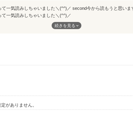


て一気読みしちゃいました＼(^^)／
から読もうと思います！頑張ってください☆
続きを見る
幸せになるまでの過程。

凛っ」

チャになった？

」　

 

設定がありません。
２本の線。

俺を誘って」
