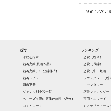
登録されてい
悠生のＳ度が増し
「な…っ///」

もう１つの物語。
探す
ランキング
小説を探す
恋愛（総合）
―もう俺達にPA
新着完結(長編作品)
恋愛（長編）
新着完結(中・短編作品)
恋愛（中・短編）
※必ず先に※【Ｍ
新着レビュー
ファンタジー（総
嘘恋は友情込み
新着更新
ファンタジー
屍病編～改革編 
ジャンル別小説一覧
恋愛ファンタジー
ベリーズ文庫の原作が無料で読める
実用・エッセイ
コミュニティ
ミステリー・サス