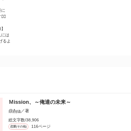
軽に

録】
人には
げるよ
←
Ｍission、～俺達の未来～
@Aya
／著
総文字数/38,906
116ページ
恋愛(その他)