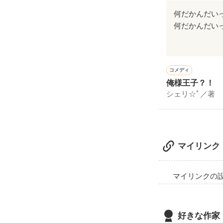
美風は小悪魔化!?
何だかんだいっ
「照れてる？」

second今
みんなが本当に
コメディ
俺様王子？！
シェリ☆ﾟ／著
「あんなあんな
玲央はよりヤン
「騒がしいわね
マイリンク
交差していく心。
マイリンクの
１つになれない
好きな作家
「メイド口調で