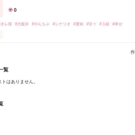
0
#オレ様
#大阪弁
#やんちゃ
#シナリオ
#運命
#甘々
#３組
#幸せ
成長して戻ってきたっ！ 

作
 詩織

一覧
 美風

ストはありません。
凛

、みんなどうなった？

覧