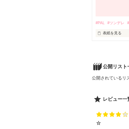
#PAL
#ツンデレ
表紙を見る
PALのみんなが
③渋谷 悠生×真沢
公開リスト
①桐瀬 大雅×神流
公開されているリ
②橘 玲央×柳田 
４年経ちました
レビュー一
「…うっせぇ」

☆