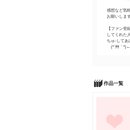
感想など気
お願いします
【ファン登
してくれた
ちゅ‐してあ
(*´艸｀*)
作品一覧