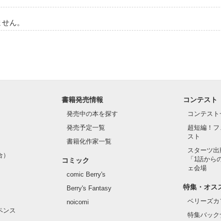
ません。
た!?

 

書籍発売情報
コンテスト
発売中の本を探す
コンテスト
Lは関係ない。

発売予定一覧
超短編！フ
スト
書籍化作家一覧
ission、～俺達の嘘と恋の物語～】をご覧くださいっ☆(非公開中)

スターツ出
合）
「1話から
コミック
恋愛込みの戦闘物語です。 

ェ会場
comic Berry's


特集・オス
Berry's Fantasy
ベリーズカ
noicomi
ペンス
特集バック