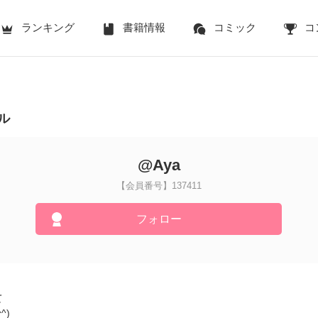
ランキング
書籍情報
コミック
コ
ル
@Aya
【会員番号】137411
フォロー
て
^)