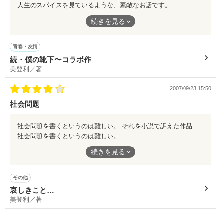
人生のスパイスを見ているような、素敵なお話です。
続きを見る
原作も素晴らしかったですが、コラボ作もしっかりと世界感があ
り、さらりと読める作品だと思います。
青春・友情
続・僕の靴下〜コラボ作
美登利／著
2007/09/23 15:50
社会問題
社会問題を書くというのは難しい。 それを小説で訴えた作品というのは珍しいなと。 なかなかできないテーマです。 この作品を読み、少しでも周りの小さな問題に、みんなが耳を傾け直していけたらいいなと思う作品でした。
社会問題を書くというのは難しい。
それを小説で訴えた作品というのは珍しいなと。
続きを見る
なかなかできないテーマです。
この作品を読み、少しでも周りの小さな問題に、みんなが耳を傾
け直していけたらいいなと思う作品でした。
その他
哀しきこと…
美登利／著