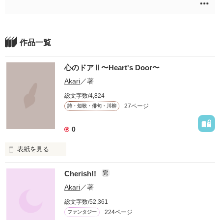
作品一覧
心のドアⅡ〜Heart's Door〜
Akari
／著
総文字数/4,824
27ページ
詩・短歌・俳句・川柳
0
表紙を見る
心の ドアを

Cherish!!
完
Akari
／著
開けよう

総文字数/52,361
224ページ
ファンタジー