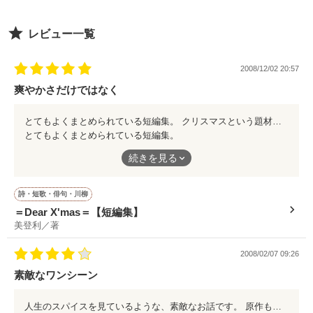
思いついたら

レビュー一覧
書こうと思います。

作品を読む
2008/12/02 20:57
爽やかさだけではなく
とてもよくまとめられている短編集。 クリスマスという題材は季節物ですが、関係なしに読みたくなる作品。 爽やかさだけではなく、無駄がない点は素晴らしい。
作品を読む
とてもよくまとめられている短編集。
クリスマスという題材は季節物ですが、関係なしに読みたくなる
続きを見る
作品。
爽やかさだけではなく、無駄がない点は素晴らしい。
詩・短歌・俳句・川柳
＝Dear X'mas＝【短編集】
美登利／著
2008/02/07 09:26
素敵なワンシーン
人生のスパイスを見ているような、素敵なお話です。 原作も素晴らしかったですが、コラボ作もしっかりと世界感があり、さらりと読める作品だと思います。