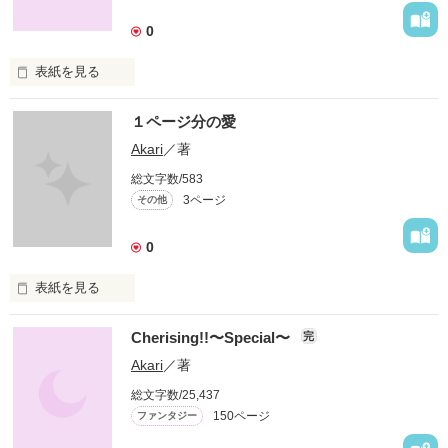
0
ランダム更新に

表紙を見る
なります

誰かを一途に愛する気持ちを。

１ページ分の愛
Akari
／著
※感想ノート開設致しました

仲間を大切にする気持ちを。

総文字数/583
3ページ
その他
感じて下さい。

0
作品を読む
表紙を見る
Cherising!!〜Special〜
『Cherish!!』番外編シリーズ

完
１ページ分の恋愛

Akari
／著
おまけ感覚で、どうぞ♪♪

総文字数/25,437
150ページ
ファンタジー
始まりと終わり
