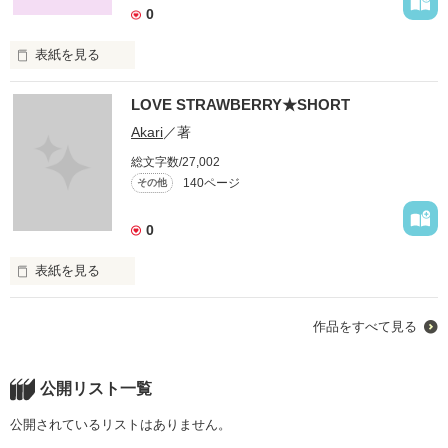
『Cherising!!』

0
スペシャルも

表紙を見る
よろしく！

作品を読む
心 

LOVE STRAWBERRY★SHORT
楓

Akari
／著
☆皆様のおかげで３万PV突破！☆

総文字数/27,002
郁生

140ページ
その他
ほんとにほんとに、ありがとう！

0
…３人の

表紙を見る
恋の行方…

作品を読む
作品をすべて見る
気ままなショートです。

恋や友情や

公開リスト一覧
皆様のおかげで１万PV突破致しました！

ありがとうございます！

いろんなものを

公開されているリストはありません。