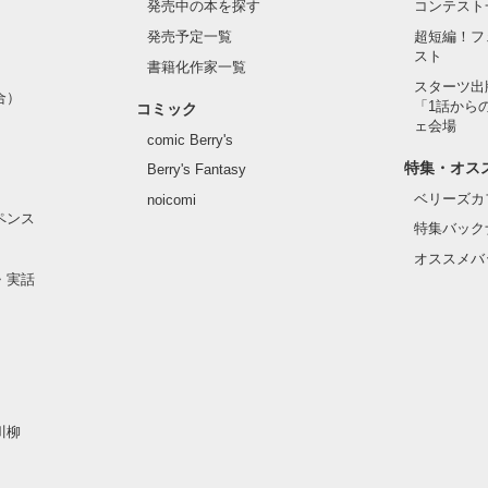
発売中の本を探す
コンテスト
発売予定一覧
超短編！フ
スト
書籍化作家一覧
スターツ出
合）
「1話から
コミック
ェ会場
comic Berry's
特集・オス
Berry's Fantasy
ベリーズカ
noicomi
ペンス
特集バック
オススメバ
・実話
川柳