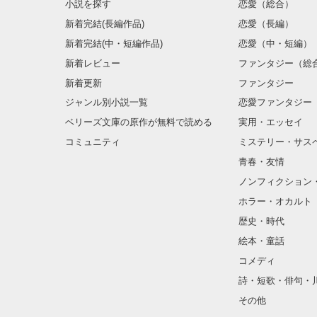
小説を探す
恋愛（総合）
新着完結(長編作品)
恋愛（長編）
新着完結(中・短編作品)
恋愛（中・短編）
新着レビュー
ファンタジー（総
新着更新
ファンタジー
ジャンル別小説一覧
恋愛ファンタジー
ベリーズ文庫の原作が無料で読める
実用・エッセイ
コミュニティ
ミステリー・サス
青春・友情
ノンフィクション
ホラー・オカルト
歴史・時代
絵本・童話
コメディ
詩・短歌・俳句・
その他