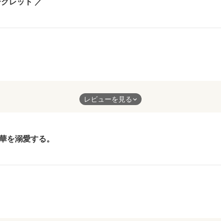
ークレット ／
です。楽しく読めました！
レビューを見る
華を溺愛する。