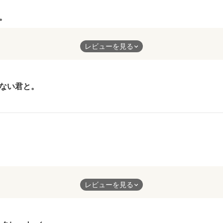
。
とをすると空回りしてしまう。アップテンポな物語でした。
レビューを見る
ない君と。
らこそのお話でした。散りばめられた伏線に魅了されました。
レビューを見る