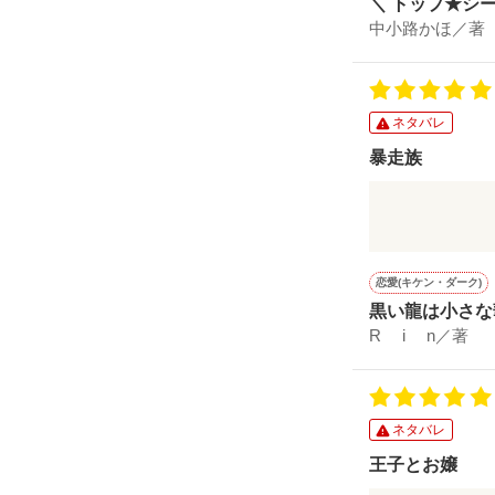
＼ トップ★シ
中小路かほ／著
ネタバレ
暴走族
溺愛良かった
恋愛(キケン・ダーク)
黒い龍は小さな
R i n／著
ネタバレ
王子とお嬢