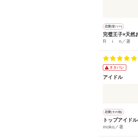
シンデレラス
恋愛(逆ハー)
完璧王子×天然
R i n／著
ネタバレ
アイドル
面白かったで
恋愛(その他)
トップアイドル
moko／著