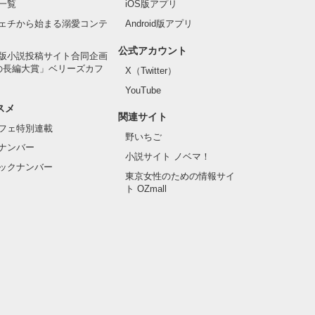
一覧
iOS版アプリ
ェチから始まる溺愛コンテ
Android版アプリ
公式アカウント
版小説投稿サイト合同企画
の長編大賞」ベリーズカフ
X（Twitter）
YouTube
スメ
関連サイト
フェ特別連載
野いちご
ナンバー
小説サイト ノベマ！
ックナンバー
東京女性のための情報サイ
ト OZmall