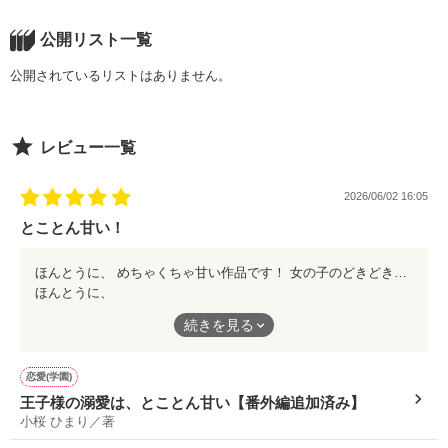
公開リスト一覧
公開されているリストはありません。
レビュー一覧
2026/06/02 16:05
とことん甘い！
ほんとうに、 めちゃくちゃ甘い作品です！ 女の子のどきどきキュンキュンするポイントが全て詰め込まれた傑作でした！ 読んでない人は一読してみてください！
ほんとうに、
めちゃくちゃ甘い作品です！
続きを見る
女の子のどきどきキュンキュンするポイントが全て詰め込まれた
傑作でした！
読んでない人は一読してみてください！
恋愛(学園)
王子様の溺愛は、とことん甘い【番外編追加済み】
小桜 ひまり／著