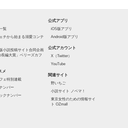
公式アプリ
一覧
iOS版アプリ
ェチから始まる溺愛コンテ
Android版アプリ
公式アカウント
版小説投稿サイト合同企画
の長編大賞」ベリーズカフ
X（Twitter）
YouTube
スメ
関連サイト
フェ特別連載
野いちご
ナンバー
小説サイト ノベマ！
ックナンバー
東京女性のための情報サイ
ト OZmall