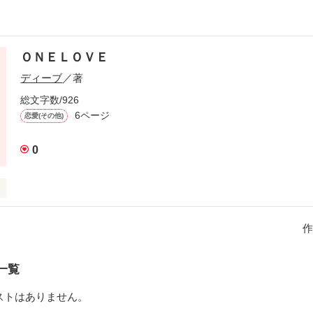
ＯＮＥＬＯＶＥ
ディーブ
／著
総文字数/926
6ページ
恋愛(その他)
0
達の恋。

ない楽しいかもしれない。

作
一覧
作品を読む
ストはありません。