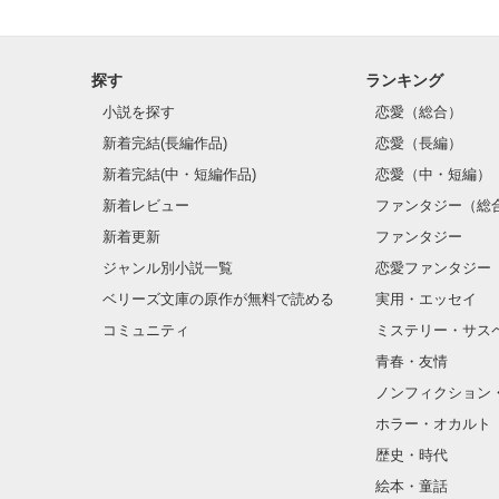
探す
ランキング
小説を探す
恋愛（総合）
新着完結(長編作品)
恋愛（長編）
新着完結(中・短編作品)
恋愛（中・短編）
新着レビュー
ファンタジー（総
新着更新
ファンタジー
ジャンル別小説一覧
恋愛ファンタジー
ベリーズ文庫の原作が無料で読める
実用・エッセイ
コミュニティ
ミステリー・サス
青春・友情
ノンフィクション
ホラー・オカルト
歴史・時代
絵本・童話