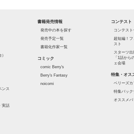
書籍発売情報
コンテスト
発売中の本を探す
コンテスト
発売予定一覧
超短編！フ
スト
書籍化作家一覧
スターツ出
合）
「1話から
コミック
ェ会場
comic Berry's
特集・オス
Berry's Fantasy
ベリーズカ
noicomi
ペンス
特集バック
オススメバ
・実話