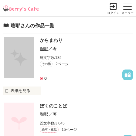
ログイン
メニュー
瑠耶さんの作品一覧
からまわり
瑠耶
／著
総文字数/185
2ページ
その他
0
表紙を見る
未編集
ぼくのことば
瑠耶
／著
作品を読む
総文字数/3,645
15ページ
絵本・童話