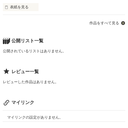
表紙を見る
初恋なんてまだまだだと思ってた…

作品をすべて見る
この学園に来るまでは・・・

主人公・山村夏音と5人の学園王子との恋愛物語。

♯♯♯♯♯♯♯♯♯♯♯

公開リスト一覧
まだまだ全然未熟で意味不な小説ですが読んで下さるとありが
たいです。

公開されているリストはありません。
レビュー一覧
作品を読む
レビューした作品はありません。
マイリンク
マイリンクの設定がありません。