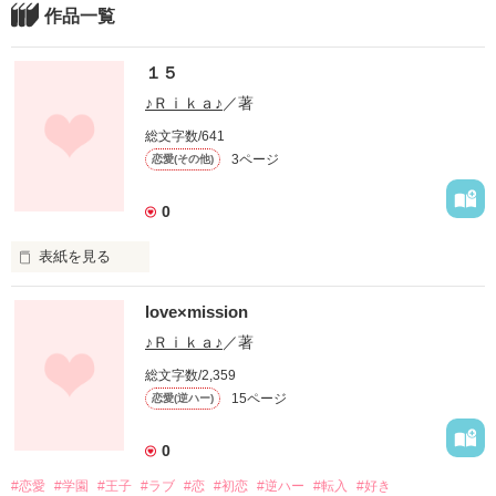
作品一覧
１５
♪Ｒｉｋａ♪
／著
総文字数/641
3ページ
恋愛(その他)
0
表紙を見る
love×mission
泣いたり笑ったり…そんな青春真っ盛りの主人公たちが繰り広
げる短編物語です。。。

♪Ｒｉｋａ♪
／著
総文字数/2,359
15ページ
恋愛(逆ハー)
0
作品を読む
#恋愛
#学園
#王子
#ラブ
#恋
#初恋
#逆ハー
#転入
#好き