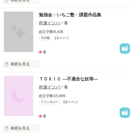
無駄に作ってみました…。

勉強会：いちご塾・課題作品集
筆者アニメ好き♪

ですが、恥ずかしがりなあなた様も気兼ねなく

村瀬イツバ
／著
感想ノートの方に

総文字数/6,438
13ページ
その他
足跡ペッタン☆

よろしく～

0
ですm(_ _)m

表紙を見る
こうなったらＦＦⅦ好きさんもバッチコーイ★☆（≧∀≦）

柚木海月統括主催

ＴＯＸＩＣ ―不適合な奴等―
＊注意＊

無意味な本編は無視してね
いちご塾

村瀬イツバ
／著
課題作品になります。

総文字数/15,899
53ページ
ファンタジー
作品を読む
勉強会初参加です。

0
すみません。

表紙を見る
只今、活動を一時停止させていただいてますです……。
