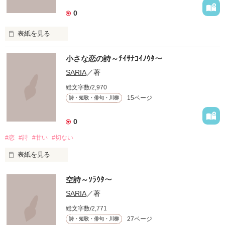
0
愛してるからこそ

愛されたい。

表紙を見る
ぽつり、

小さな恋の詩～ﾁｲｻﾅｺｲﾉｳﾀ～
大切な人に送る

愛の詩。

SARIA
／著
つぶやく

総文字数/2,970
「ねぇ、愛してる…」

15ページ
詩・短歌・俳句・川柳
独り言。

0
#恋
#詩
#甘い
#切ない
～POEM～

表紙を見る
～POEM～
ほら

空詩～ｿﾗｳﾀ～
あなたにとって

SARIA
／著
作品を読む
作品を読む
総文字数/2,771
大切なモノは

27ページ
詩・短歌・俳句・川柳