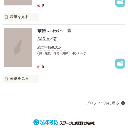
作品を読む
0
ソレデモ私ハ

表紙を見る
生キテイル…

名も付けず

華詩～ﾊﾅｳﾀ～
完
日記のように

SARIA
／著
総文字数/8,315
日々書き綴った詩。

40ページ
詩・短歌・俳句・川柳
※この作品は漢字とカタカナだけで書いてます。読みづらいと
いう方は違う作品をぜひ読んでみて下さい。
あたしはあの時、何を想って書いたのだろう…？

0
表紙を見る
作品を読む
花びら一枚

～POEM～

プロフィールに戻る
ひらひら

※あたしが書いた詩の一部です。

2007/04/15～2007/06/23までの一冊分。

ひらり

全部写したら一応編集予定。