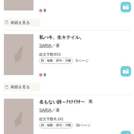
すぐそばにある―…

0
表紙を見る
スカイブルーの

私ハ今、生キテイル。
～POEM～

SARIA
／著
※あたしが書き溜めていた詩の一部です。

キャンバスに

2007/06/24～2007/10/05に書いていたもの(ノート一冊分)。
総文字数/933
5ページ
詩・短歌・俳句・川柳
ふわふわ浮かぶ

作品を読む
0
白い雲

表紙を見る
辛イ

名もない詩～ﾅﾓﾅｲｳﾀ～
完
苦シイ

SARIA
／著
～POEM～
総文字数/6,181
哀シイ

38ページ
詩・短歌・俳句・川柳
心ガ病ンデイル。
