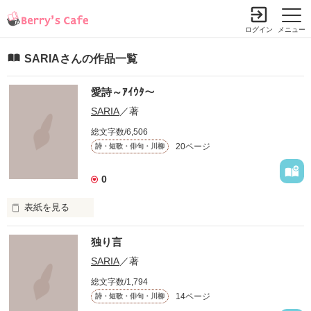
ログイン
メニュー
SARIAさんの作品一覧
愛詩～ｱｲｳﾀ～
SARIA
／著
総文字数/6,506
20ページ
詩・短歌・俳句・川柳
0
表紙を見る
狂おしいほどに

独り言
愛しい。

SARIA
／著
総文字数/1,794
泣きたくなるほど

14ページ
詩・短歌・俳句・川柳
愛らしい。
