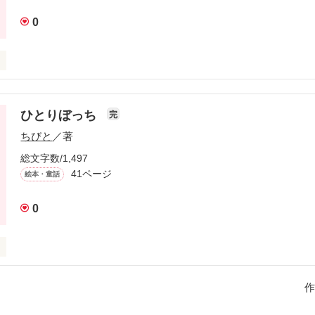
0
いる陰で飢餓で死んでいく人たちはたくさんいます。私達が捨てている
るといいます。目に見えない、手が届かない所で私達は殺人という罪を
ひとりぼっち
完
ちびと
／著
作品を読む
総文字数/1,497
41ページ
絵本・童話
0
ぃじもばぁばもみんなきょうちゃんのもの！ある時ママのお腹が風船に
作