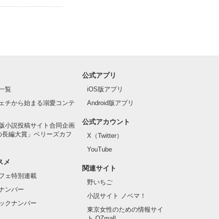
公式アプリ
一覧
iOS版アプリ
ェチから始まる溺愛コンテ
Android版アプリ
公式アカウント
版小説投稿サイト合同企画
の長編大賞」ベリーズカフ
X（Twitter）
YouTube
スメ
関連サイト
フェ特別連載
野いちご
ナンバー
小説サイト ノベマ！
ックナンバー
東京女性のための情報サイ
ト OZmall