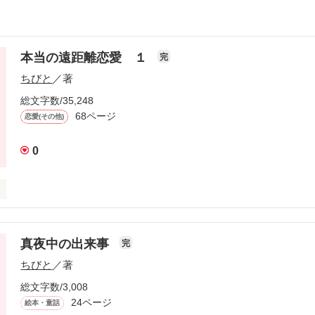
本当の遠距離恋愛 １
完
ちびと
／著
総文字数/35,248
68ページ
恋愛(その他)
0
海道と沖縄、いえ、日本と海外での恋愛。なかなか会えなくて辛い・・
ってしまったら・・。
真夜中の出来事
完
ちびと
／著
作品を読む
総文字数/3,008
24ページ
絵本・童話