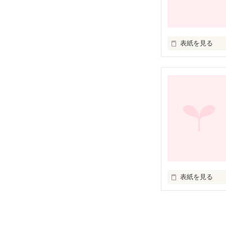
表紙を見る
飽食と言われて
たちは助けられ
表紙を見る
パパもママもじ
て…