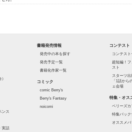
書籍発売情報
コンテスト
発売中の本を探す
コンテスト
発売予定一覧
超短編！フ
スト
書籍化作家一覧
スターツ出
合）
「1話から
コミック
ェ会場
comic Berry's
特集・オス
Berry's Fantasy
ベリーズカ
noicomi
ペンス
特集バック
オススメバ
・実話