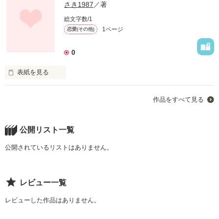
さき1987
／著
総文字数/1
1ページ
恋愛(その他)
0
表紙を見る
あの日も細く静かな雨は降り続いて

作品をすべて見る
雨が降るたび想い出す

公開リスト一覧
君を…
公開されているリストはありません。
作品を読む
レビュー一覧
レビューした作品はありません。