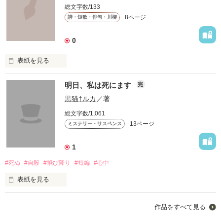
…

総文字数/133
8ページ
詩・短歌・俳句・川柳
僕には希望がある

0
だから生きてゆける

作品を読む
表紙を見る
明日、私は死にます
この混沌とした世界で

完
黒猫†ルカ
／著
総文字数/1,061
13ページ
ミステリー・サスペンス
しみ

1
どんどん広がって行く…

#死ぬ
#自殺
#飛び降り
#短編
#心中
作品を読む
表紙を見る
作品をすべて見る
明日、私は死にます
