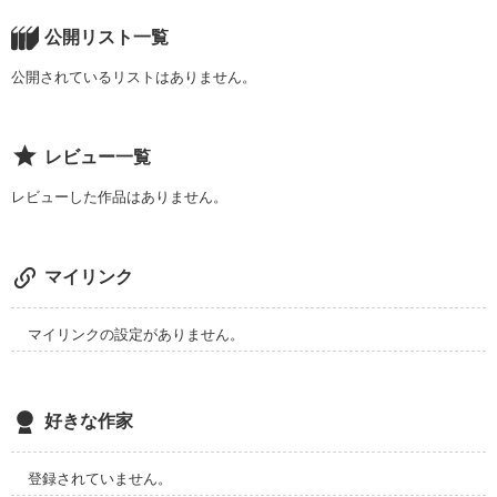
公開リスト一覧
作品を読む
公開されているリストはありません。
レビュー一覧
−・−・−・−・−・−・−・−・−・−・−・−・

レビューした作品はありません。
PV5500突破ありがとうございます！
マイリンク
作品を読む
マイリンクの設定がありません。
好きな作家
登録されていません。