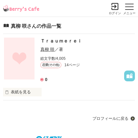
ログイン
メニュー
真柳 咲さんの作品一覧
Ｔｒａｕｍｅｒｅｉ
真柳 咲
／著
総文字数/4,005
14ページ
恋愛(その他)
0
表紙を見る
「あたし…あの人が好き」

「協…力するよ」

プロフィールに戻る
『俺、さ…あいつが好きなんだ…』
