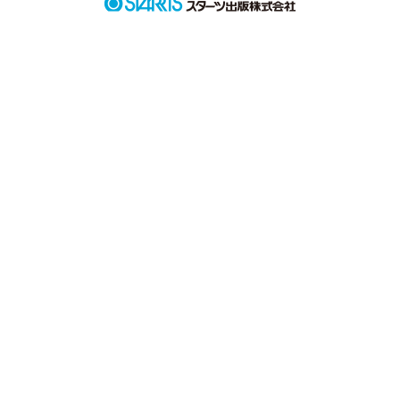
『てめーみたいなガキには渡さねーよ。』

平穏なあたしの生活が先生と転校生によってキケンな毎日
に！？

作品を読む