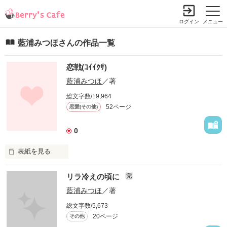
ログイン
メニュー
藍浦みつほさんの作品一覧
恋戦(ｺｲｲｸｻ)
藍浦みつほ
／著
総文字数/19,964
52ページ
恋愛(その他)
0
表紙を見る
出会いは最悪

リラ冷えの頃に
完
だけど私は…

藍浦みつほ
／著
総文字数/5,673
20ページ
その他