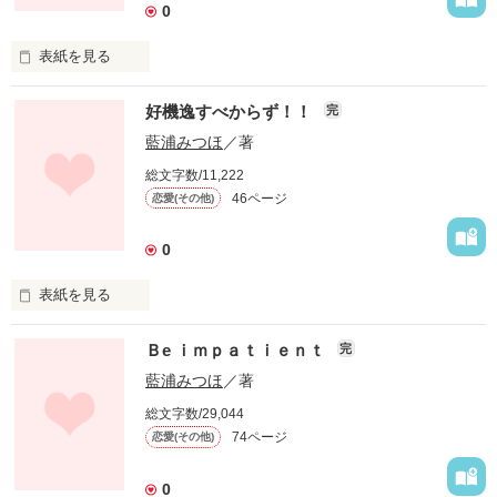
それでも捨てきれず

0
2009.7.21～2009.7.25完結

出会ってしまったのは

表紙を見る
運命なのだろうか

私の大嫌いなアイツ

好機逸すべからず！！
完
作品を読む
藍浦みつほ
／著
アイツの大嫌いな私

絡みつく忌まわしい

総文字数/11,222
鎖を解くことは出来るのか

46ページ
恋愛(その他)
0
目覚めると、私は嫌いなアイツの部屋にいた！？

表紙を見る
なかった事にすれば良い

こんなに好きなのに

2009.5.1～更新中

Ｂe ｉｍｐａｔｉｅｎｔ
そう思うけど忘れられず…

完
キミは気付いてくれない…

藍浦みつほ
／著
どうして胸が苦しくなるの？

総文字数/29,044
作品を読む
74ページ
恋愛(その他)
「まだ、俺の事嫌い？」

0