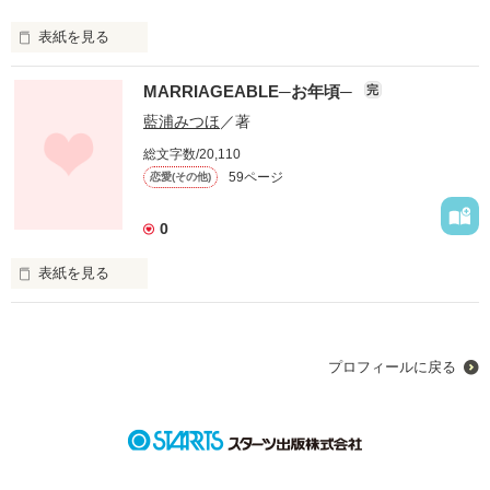
表紙を見る
甘目仕立て！？となっております。。。

MARRIAGEABLE─お年頃─
「恋い≒病い」の赤石駿平sideとなります。

完
“気になる”ってのは、

藍浦みつほ
／著
既に“好き”なのと同じ

2009.5.25【完結】

先に「恋い≒病い」を読んでいただく事をお勧めします。

総文字数/20,110
59ページ
恋愛(その他)
意識した時点でもうアウト

私の心は完全に

0
赤石駿平side

彼“一色”になってしまう

「好機逸すべからず！！」もよろしくお願いします

2009.6.11【完結】

表紙を見る
作品を読む
─１─

作品を読む
プロフィールに戻る
ナオ　２８歳独身

作品を読む
「彼氏？そんなの居ませんが、それが何か？」 

お肌の曲がり角も通り過ぎ、

後は下って行くばかり。
