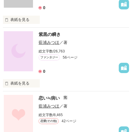
ただの無愛想男じゃない

0
気になる男は男前の……！？

表紙を見る
想う気持ち

紫黒の瞬き
二人のそれが違っていても

藍浦みつほ
／著
総文字数/26,763
私はその想いを大切にしたい

56ページ
ファンタジー
0
2009.8.3～更新中

私の髪と同じ色した花が

表紙を見る
咲き誇る季節

恋い≒病い
私の初恋は

完
特別な色を持って生まれてしまった　

作品を読む
オルビナ

藍浦みつほ
／著
想い出へと変わった

総文字数/8,465
全てを諦め

42ページ
恋愛(その他)
そして捨てて
