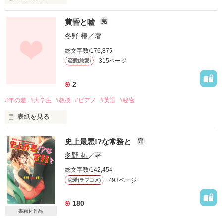
黄昏と嘘
完
冬野 椿
／著
女子高生の藤原紫乃

総文字数/176,875
315ページ
恋愛(純愛)
嫌なことがあった学校帰り、

ちょっと寄り道するつもりが

2
とんでもない寄り道に？

#年の差
#大学生
#教授
#ピアノ
#英語
#秘密
表紙を見る
わけがわからず困惑する彼女の前に現れたのは

ちょっと嫌味で無表情、

おまけに何を考えているのかわからない、

史上最悪!?な常務と
完
どうして先生なんだろう

冬野 椿
／著
総文字数/142,454
どうして先生じゃないとダメなんだろう

でもどこか温かな平安陰陽師でした

493ページ
恋愛(ラブコメ)
180
書籍化作品