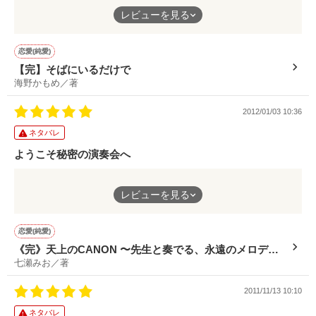
有能、腕利きなイケメン意地悪常務

どうしたらいいのか… 考えれば考えるほどに複雑にわからなく
やっぱ死ぬのは後にしようっと

レビューを見る
なる でも答えは簡単、勇気をもって素直に想いを伝えればいい
嵯峨野　カナタ（31）

アタシたちの関係が

そして相手を信頼すればいい この話のふたりのように
（ｻｶﾞﾉ ｶﾅﾀ）

すすんでないから！

恋愛(純愛)
「なんだその態度は？

【完】そばにいるだけで
二度とその口たたけないように

海野かもめ／著
してやろうか？」

「単刀直入に聞きます、

2012/01/03 10:36
「うるさいなあ

アタシは女として魅力が

もう放っといてーやっ！」

ネタバレ
ないんですかっ！」

ようこそ秘密の演奏会へ
人生投げやり女子高生

オトナの女を目指そうとするも

空回りばかり

伊織　コハル（17）

そこから始まった先生との秘密の時間 哀しい過去から歩み出せ
でも

レビューを見る
（ｲｵﾘ ｺﾊﾙ）

ずにいた彼女 静かで穏やかな秘密の時間の中、救われたのは彼
どうして？

北野　ヒカリ（18）

女だけではなかったからきっとお互いなくてらならないひとにな
なんでだろう？

（ｷﾀﾉ ﾋｶﾘ）

気になって仕方なかったり…？

る そんな心地よい予感をさせてくれる作品
恋愛(純愛)
×

×

《完》天上のCANON 〜先生と奏でる、永遠のメロデ
七瀬みお／著
ィ〜
「はあ？

「いいからっ！

―Sept.2012→June.2014―

何言ってるんだ？

俺の言うことを聞きなさいっ！」

2011/11/13 10:10
バカか？オマエはっ！」

ネタバレ