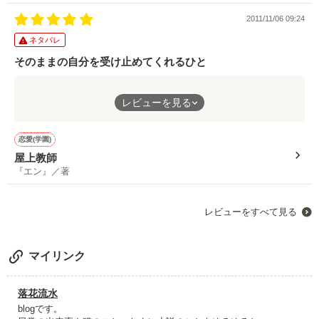
作品を読む
Dec.2011→Dec.2012

2011/11/06 09:24
ネタバレ
そのままの自分を受け止めてくれるひと
作品を読む
そんなひとに出逢えたらすごく幸運だと思う この話中の杏もそ
レビューを見る
のひとり 安葉先生と接することにより屋上から落ちたのは今ま
での辛さと涙だけ 残ったのはきっと笑顔
恋愛(学園)
屋上教師
『エン』／著
レビューをすべて見る
マイリンク
落花流水
blogです。