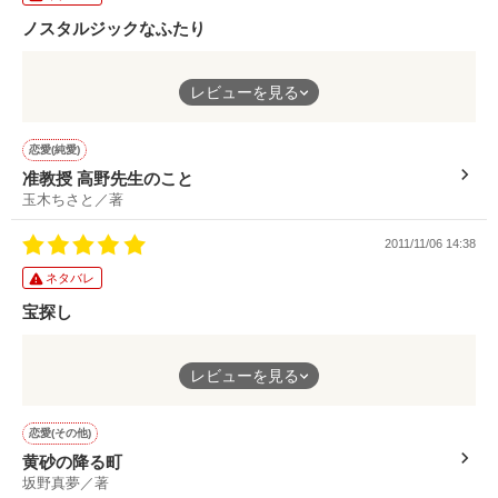
美形でクール？なエリート銀行員

冷静沈着、多少のことでも

ノスタルジックなふたり
動じない鋭敏エリート社会人

作品を読む
紫竹　ソウスケ（29）

（ｼﾁｸ ｿｳｽｹ）

ふたりだけ別の時空にいるような それでいて流されることもな
椥辻　ハヤテ（28）

レビューを見る
く自分をしっかり持ちお互いを尊重している 文中の文字を借り
（ﾅｷﾞﾂｼﾞ ﾊﾔﾃ）

ると「戀」という字は「いと(糸)しい、いと(糸)しいという(言)こ
ころ(心)」 それがぴったりのふたり
恋愛(純愛)
准教授 高野先生のこと
玉木ちさと／著
そんなふたりの間に

全然バラバラ

元カノが現れたり

でもなぜかお互い気になる

2011/11/06 14:38
恋の予感

合コン誘われて

ネタバレ
他の男子に言い寄られたり？

宝探し
―Nov.2011→Dec.2011―

人生なんて思いようによって善でも悪にでも変わるもの 奈落の
レビューを見る
もう、お願いだから

※ちょっと可愛い感じ？の

底に突き落とされ黄砂にまみれとんでもないと思っていてもそれ
これ以上アタシたちの邪魔を

タイトル変更と内容ちょっと編集中※

から先は自分の思い次第 智くんのように積極的に宝探しした者
しないでっ！

勝ち
恋愛(その他)
黄砂の降る町
坂野真夢／著