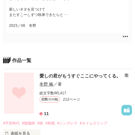
新しいネタを見つけて
またすこーしずつ執筆できたらと･･･
2023／06 冬野
作品一覧
愛しの君がもうすぐここにやってくる。
完
冬野 椿
／著
総文字数/95,417
212ページ
恋愛(その他)
11
#平安時代
#陰陽師
#桜
#和風
#シンデレラ
#タイムスリップ
表紙を見る