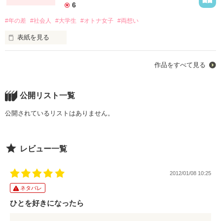
6
そして

なんとなくはわかってるんだけど…

トドメはサイアク常務

#年の差
#社会人
#大学生
#オトナ女子
#両想い
付き合ってる男の子から

タラシでイヤミでエラソーで

表紙を見る
いつもずっと

大っ嫌い！！

都合のいい女扱い

作品を読む
作品をすべて見る
この春から晴れて大学生！

もう終わりなのかなあ

年上彼氏とも仲良しで

公開リスト一覧
一生懸命仕事するも

毎日とーっても楽しくて…

自分で自分が嫌になる

なぜか報われない

公開されているリストはありません。
というわけでもなく

桃山　アヤ（24）

（ﾓﾓﾔﾏ ｱﾔ）

こんな毎日生きててもつまんないよ

レビュー一覧
「じょ…常務だからって…

まあ、

もう死んじゃってもいいかなあ…

そんなの、えっと…

勉強も大切なんだけど

2012/01/08 10:25
いい加減にしてくださいよねっ！」

なにより気がかりなのは

ネタバレ
彼氏とのすれ違い

でも…！

×

ひとを好きになったら
まだ六角屋のぜんざい食べてない

こんなに不安になるのは…
