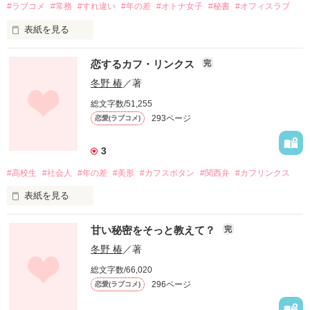
#ラブコメ
#常務
#すれ違い
#年の差
#オトナ女子
#秘書
#オフィスラブ
表紙を見る
孤高な准教授

恋するカフ・リンクス
完
×

この度、

冬野 椿
／著
平凡な女子大生

※事情で更新が遅いときもあるかもですが、

念願の「企画政策室　秘書課」に

総文字数/51,255
のんびりお付き合いくだされば嬉しいです※
配属となりました

293ページ
恋愛(ラブコメ)
うん、これから頑張るぞ！

3
作品を読む
#高校生
#社会人
#年の差
#美形
#カフスボタン
#関西弁
#カフリンクス
と意気込んでみたものの…

…この話は｢小野先生とアタシ｣の

表紙を見る
改訂版です…

一体どうなってんのよ！

甘い秘密をそっと教えて？
完
なんなの、この魔窟！

冬野 椿
／著
あー…

キャバ嬢のような先輩に

総文字数/66,020
なんかもう疲れちゃった

謎めいたお局様

296ページ
恋愛(ラブコメ)