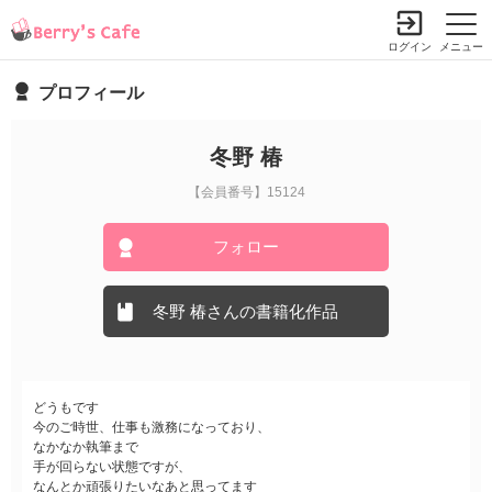
ログイン
メニュー
プロフィール
冬野 椿
【会員番号】15124
フォロー
冬野 椿さんの書籍化作品
どうもです
今のご時世、仕事も激務になっており、
なかなか執筆まで
手が回らない状態ですが、
なんとか頑張りたいなあと思ってます