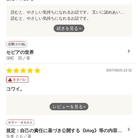
読むと、やさしい気持ちになれるお話です。 互いに認めあい、大事にしていく気持ちが、ゆるやかに流れる時間のなかでしっかり描かれています。
読むと、やさしい気持ちになれるお話です。
互いに認めあい、大事にしていく気持ちが、ゆるやかに流れる時
続きを見る
間のなかでしっかり描かれています。
恋愛(その他)
セピアの世界
深町 田／著
2007/08/20 22:32
ネタバレ
コワイ。
現代社会に潜むコワイ部分を見事に描ききってます。凄いの一言
レビューを見る
です。
麻衣のカンチガイっぷりがほんとにコワイです。
ホラー・オカルト
規定：自己の責任に基づき公開する《blog》等の内容に
矢車 とも／著
ついて、当社は一切関知致しません。