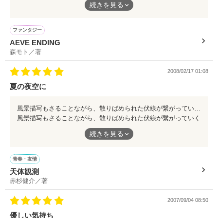
続きを見る
で。
ただいまぞっこん中のシリーズ、第一章です。
ファンタジー
AEVE ENDING
森モト／著
2008/02/17 01:08
夏の夜空に
風景描写もさることながら、散りばめられた伏線が繋がっていく様は圧巻。 高校最後の夏、少年から大人へと成長していく主人公も見所です。
風景描写もさることながら、散りばめられた伏線が繋がっていく
様は圧巻。
続きを見る
高校最後の夏、少年から大人へと成長していく主人公も見所で
す。
青春・友情
天体観測
赤杉健介／著
2007/09/04 08:50
優しい気持ち