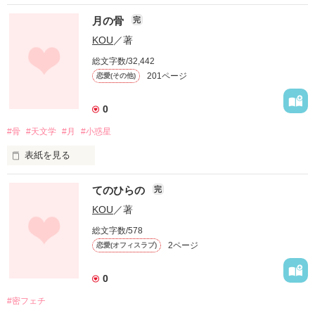
月の骨
完
KOU
／著
総文字数/32,442
201ページ
恋愛(その他)
0
#骨
#天文学
#月
#小惑星
表紙を見る
てのひらの
完
僕が愛した彼女は

KOU
／著
総文字数/578
地球から遥か38万キロ離れた

2ページ
恋愛(オフィスラブ)
宙の彼方にいる

0
#密フェチ