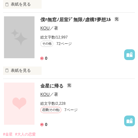
表紙を見る
＊　＊　＊　＊

僕ﾊ無窓ﾉ居室ﾃﾞ無限ﾉ虚構ｦ夢想ｽﾙ
完
彼女が欠けた生活を送る『僕』の

KOU
／著
崩壊と再生の物語

居酒屋×同僚×真っ赤に熟れた掌

総文字数/12,997
72ページ
その他
＊　＊　＊　＊

0
表紙を見る
作品を読む
金星に帰る
完
虚構を幾つ積み重ねても

KOU
／著
作品を読む
総文字数/2,228
7ページ
恋愛(その他)
それは虚構であり

0
そこでは有限も無限も自在である

#金星
#大人の恋愛