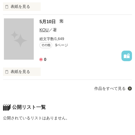
表紙を見る
5月10日
完
アカネの小さな呼吸音

KOU
／著
ｺｳ的ｼ的暗鬱ｼｮｰﾄ×ｼｮｰﾄ

総文字数/1,649
窓から射すネオンの灯り

9ページ
その他
タバコの吸殻

0
表紙を見る
作品を読む
そういうものを

全て置き去りにして

作品をすべて見る
そうして俺は、今夜も金星に帰る

作品を読む
公開リスト一覧
公開されているリストはありません。
作品を読む