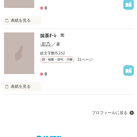
そんな切ない日々を思い出して

0
涙する私を

表紙を見る
君は許してくれるでしょうか
恋は苦くて

抹茶ｵｰﾚ
完
僕にはまだ大人な味で

‐彩乃‐
／著
作品を読む
総文字数/5,152
でも手を伸ばしたくなった
31ページ
詩・短歌・俳句・川柳
0
作品を読む
表紙を見る
君への気持ち

プロフィールに戻る
僕の言葉じゃ届かないから

この詩にのせて届けるよ
