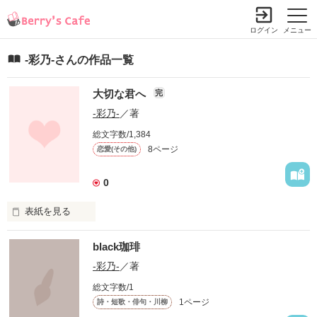
ログイン
メニュー
‐彩乃‐さんの作品一覧
大切な君へ
完
‐彩乃‐
／著
総文字数/1,384
8ページ
恋愛(その他)
0
表紙を見る
black珈琲
もう届かない君

‐彩乃‐
／著
あんなに楽しかった日々が

総文字数/1
1ページ
詩・短歌・俳句・川柳
今は嘘みたいに切ない
