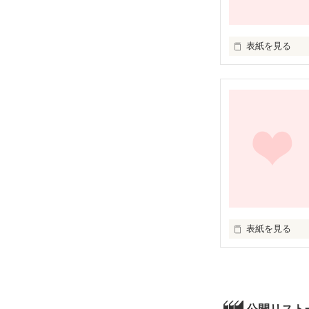
表紙を見る
｢ねえ先生！大好
｢はいはい｡そ
本当に好きなん
表紙を見る
毎日先生の背中
普通の庶民

それがあたしの
矢沢家に突然現