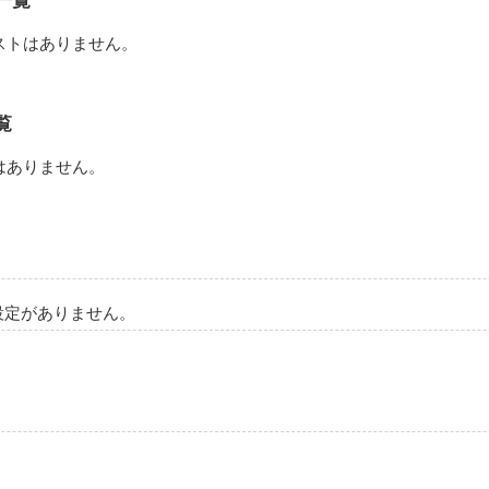
一覧
い｡

ような声にひかれていく有希…

ストはありません。
6
とごく普通の庶民から

覧
希のあまあま学園生活です

はありません。
作品を読む
リーにしていきたいと思います!



設定がありません。
 color=
