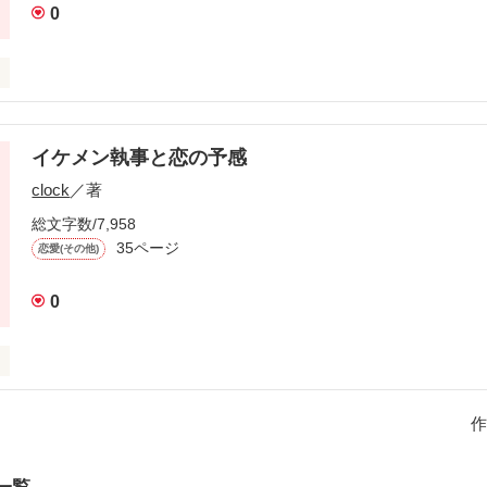
0
き！｣

イケメン執事と恋の予感
clock
／著
う言う言葉はほんとに好きな奴にいえ！｣

総文字数/7,958
35ページ
恋愛(その他)
だよ…

0
を見つめる

作
日課なんだもん

れた超イケメン執事！
