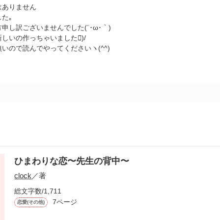
はありません
た｡
申し訳ございませんでした(´･ω･｀)
しいの作っちゃいました)/
いので読んでやってくださいヽ(^^)
ひまわりな恋〜先生の背中〜
clock
／著
総文字数/1,711
7ページ
恋愛(その他)