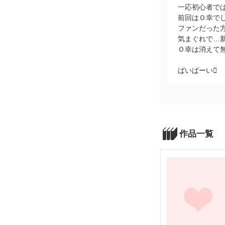
一応初心者で
前回はＯ幸でし
ファンだった方
気まぐれで…新
Ｏ幸は消えて無
ばいばーい
作品一覧