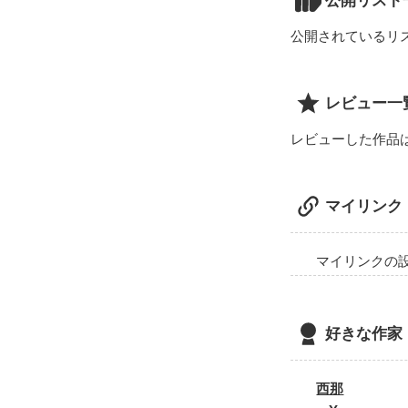
公開リスト
好きはとめられな
甘くてとろける
公開されているリ
start:2009/04/2
超イケメン執事
レビュー一
令嬢になった有
レビューした作品
らぶこめ☆

胸きゅんストー
マイリンク
感想待ってまーす
マイリンクの
clock

好きな作家
start:03/29<font
西那