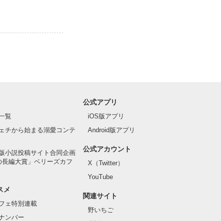
公式アプリ
一覧
iOS版アプリ
ェチから始まる溺愛コンテ
Android版アプリ
公式アカウント
版小説投稿サイト合同企画
の長編大賞」ベリーズカフ
X（Twitter）
YouTube
スメ
関連サイト
フェ特別連載
野いちご
ナンバー