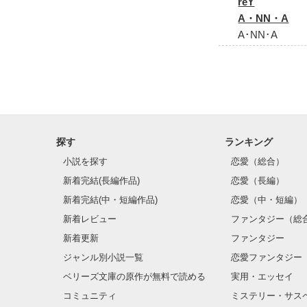
reY
A･NN･A様

A・NN・A
愛衣-mei-様

A･NN･A
感想ありがとう
探す
ランキング
小説を探す
恋愛（総合）
新着完結(長編作品)
恋愛（長編）
新着完結(中・短編作品)
恋愛（中・短編）
新着レビュー
ファンタジー（総
新着更新
ファンタジー
ジャンル別小説一覧
恋愛ファンタジー
ベリーズ文庫の原作が無料で読める
実用・エッセイ
コミュニティ
ミステリー・サス