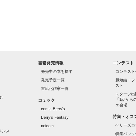
ございます
作品を読む
書籍発売情報
コンテスト
発売中の本を探す
コンテスト
発売予定一覧
超短編！フ
スト
書籍化作家一覧
スターツ出
合）
「1話から
コミック
ェ会場
comic Berry's
特集・オス
Berry's Fantasy
ベリーズカ
noicomi
ペンス
特集バック