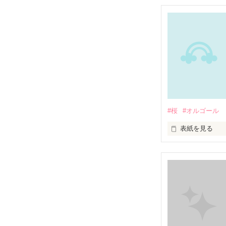
嘘つきは

“ドロボウ”の始ま
#桜
#オルゴール
表紙を見る
2007/9/1～

微風に舞う

桜の花びら達

あっちゃんに

届けて………
