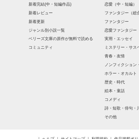
新着完結(中・短編作品)
恋愛（中・短編）
新着レビュー
ファンタジー（総
幸せだった。

新着更新
ファンタジー
ジャンル別小説一覧
恋愛ファンタジー
ベリーズ文庫の原作が無料で読める
実用・エッセイ
コミュニティ
ミステリー・サス
2007.8.9 

青春・友情
ノンフィクション
ホラー・オカルト
歴史・時代
絵本・童話
コメディ
詩・短歌・俳句・
その他
ヘルプ
サイトマップ
利用規約
作品掲載ポリ