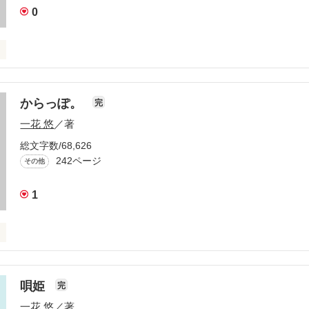
0
ましたm(__)m

08.03.19



からっぽ。
完
一花 悠
／著


総文字数/68,626
か？

242ページ
その他
作品を読む
1
います。

そ』

唄姫
完
一花 悠
／著