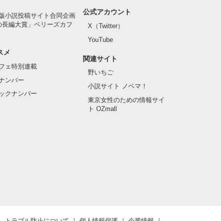
公式アカウント
版小説投稿サイト合同企画
の長編大賞」ベリーズカフ
X（Twitter）
YouTube
スメ
関連サイト
フェ特別連載
野いちご
ナンバー
小説サイト ノベマ！
ックナンバー
東京女性のための情報サイ
ト OZmall
トラブル防止について
個人情報保護
企業情報