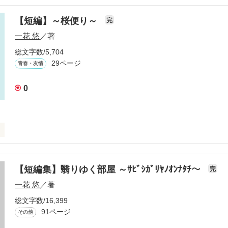
【短編】～桜便り～
完
一花 悠
／著
総文字数/5,704
29ページ
青春・友情
り

0
【短編集】翳りゆく部屋 ～ｻﾋﾞｼｶﾞﾘﾔﾉｵﾝﾅﾀﾁ～
完
一花 悠
／著
総文字数/16,399
作品を読む
91ページ
その他