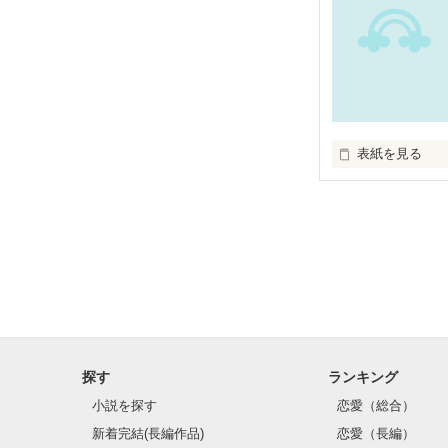
2008.1.21～2008
そんな

要一と歩実の

表紙を見る
物語

初めて

ｺﾐｴﾀﾞTOMOｻﾝ

人を好きになっ
素敵なﾚﾋﾞｭｰを

ありがとうござ
ただ、声が聞き
2007.11.26

探す
ランキング
ただ、笑顔が見
小説を探す
恋愛（総合）
新着完結(長編作品)
恋愛（長編）
それだけで
