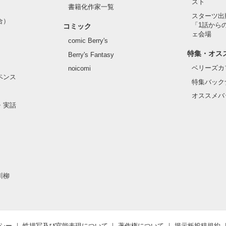
スト
書籍化作家一覧
作品を読む
スターツ出
合）
「1話から
コミック
ェ会場
comic Berry's
特集・オス
Berry's Fantasy
ベリーズカ
noicomi
ペンス
特集バック
オススメバ
・実話
作品を読む
川柳
シー
性描写及び官能表現について
著作権について
掲示板投稿規約