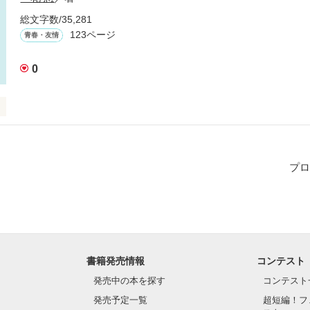
.2.24

総文字数/35,281
123ページ
青春・友情
0
作品を読む
プロ
た時は

います。

たくて

書籍発売情報
コンテスト
たくて……

発売中の本を探す
コンテスト
発売予定一覧
超短編！フ