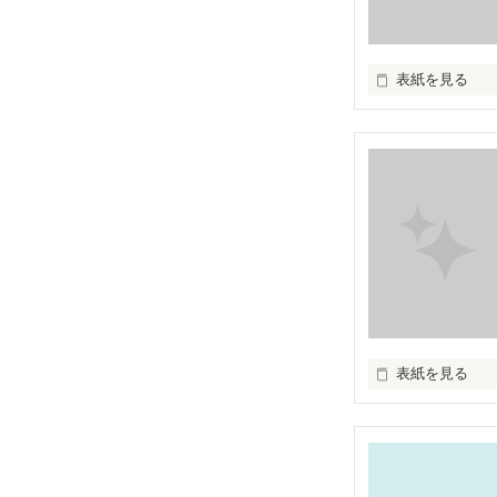
ＫＩＢＡｻﾝ

表紙を見る
素敵なﾚﾋﾞｭｰを

ありがとうござい
2008.03.17～20
年齢を重ねる毎に
一花

生き難くなる……
解って貰えます
表紙を見る
笑夜ｻﾝ

ｺﾐｴﾀﾞTOMOｻﾝ

素敵なﾚﾋﾞｭｰを

ありがとうござ
『大切だからこ