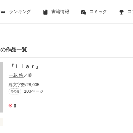
ランキング
書籍情報
コミック
コ
んの作品一覧
『ｌｉａｒ』
一花 悠
／著
総文字数/28,005
103ページ
その他
0