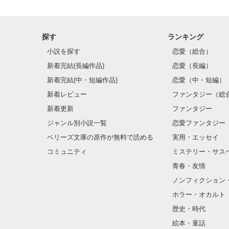
探す
ランキング
小説を探す
恋愛（総合）
新着完結(長編作品)
恋愛（長編）
新着完結(中・短編作品)
恋愛（中・短編）
新着レビュー
ファンタジー（総
新着更新
ファンタジー
ジャンル別小説一覧
恋愛ファンタジー
ベリーズ文庫の原作が無料で読める
実用・エッセイ
コミュニティ
ミステリー・サス
青春・友情
ノンフィクション
ホラー・オカルト
歴史・時代
絵本・童話