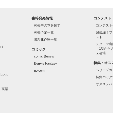
書籍発売情報
コンテスト
発売中の本を探す
コンテスト
発売予定一覧
超短編！フ
スト
書籍化作家一覧
スターツ出
合）
「1話から
コミック
ェ会場
comic Berry's
特集・オス
Berry's Fantasy
ベリーズカ
noicomi
ペンス
特集バック
オススメバ
・実話