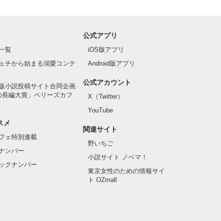
公式アプリ
一覧
iOS版アプリ
ェチから始まる溺愛コンテ
Android版アプリ
公式アカウント
版小説投稿サイト合同企画
の長編大賞」ベリーズカフ
X（Twitter）
YouTube
スメ
関連サイト
フェ特別連載
野いちご
ナンバー
小説サイト ノベマ！
ックナンバー
東京女性のための情報サイ
ト OZmall