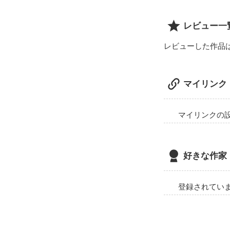
SFｱｸｼｮﾝ×学園恋
です。

レビュー一
レビューした作品
マイリンク
マイリンクの
好きな作家
登録されてい