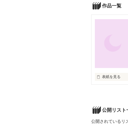
作品一覧
表紙を見る
遺伝子改造で、

“生物兵器”＝“女神
とされた選ばれ
公開リスト
悪の組織“ｴｷﾄﾞ
公開されているリ