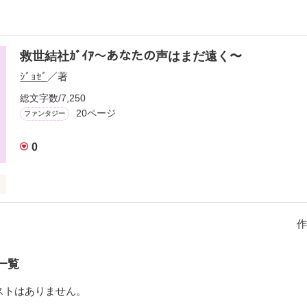
救世結社ｶﾞｲｱ〜あなたの声はまだ遠く〜
ｼﾞｮｾﾞ
／著
総文字数/7,250
20ページ
ファンタジー
0
作
”

し少女たちが、

一覧
ﾅ”に立ち向かう。

ストはありません。