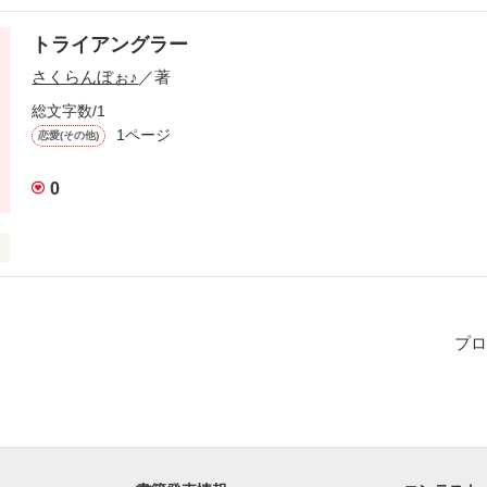
ゃなくて、あの仔。。。

トライアングラー
さくらんぼぉ♪
／著


総文字数/1
1ページ
恋愛(その他)
らいなくなってほしい

ゃうんだよね･･･

0
る女の仔の話です☆
ゃなくて、あの仔。。。

プロ
作品を読む
くなってほしい

いけないかな?
