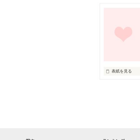
いつもあたしじ
なんでかな?

私たち親友だよね
だけどこの世か
なんて時々思っち
表紙を見る
ちょっと病んで
いつもあたしじ
なんでかな?

親友だけど

この世からいな
なんて考えちゃ