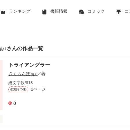
ランキング
書籍情報
コミック
コ
ぉ♪さんの作品一覧
トライアングラー
さくらんぼぉ♪
／著
総文字数/613
2ページ
恋愛(その他)
0