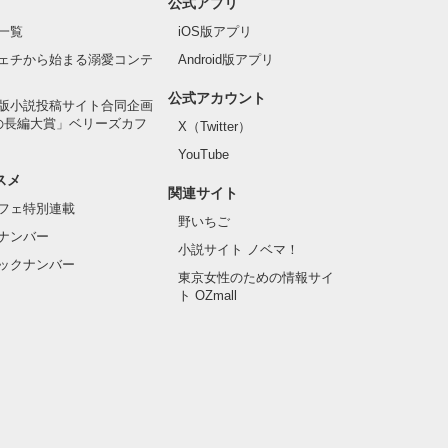
公式アプリ
一覧
iOS版アプリ
ェチから始まる溺愛コンテ
Android版アプリ
公式アカウント
版小説投稿サイト合同企画
の長編大賞」ベリーズカフ
X（Twitter）
YouTube
スメ
関連サイト
フェ特別連載
野いちご
ナンバー
小説サイト ノベマ！
ックナンバー
東京女性のための情報サイ
ト OZmall