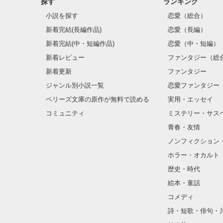
探す
ランキング
小説を探す
恋愛（総合）
ちょっと病んで
新着完結(長編作品)
恋愛（長編）
新着完結(中・短編作品)
恋愛（中・短編）
新着レビュー
ファンタジー（総
新着更新
ファンタジー
ジャンル別小説一覧
恋愛ファンタジー
ベリーズ文庫の原作が無料で読める
実用・エッセイ
コミュニティ
ミステリー・サス
青春・友情
ノンフィクション
ホラー・オカルト
歴史・時代
絵本・童話
コメディ
詩・短歌・俳句・