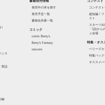
書籍発売情報
コンテスト
発売中の本を探す
コンテスト
る女の仔の話です☆
発売予定一覧
超短編！フ
スト
書籍化作家一覧
スターツ出
作品を読む
合）
「1話から
コミック
ェ会場
comic Berry's
特集・オス
Berry's Fantasy
ベリーズカ
noicomi
ペンス
特集バック
オススメバ
・実話
川柳